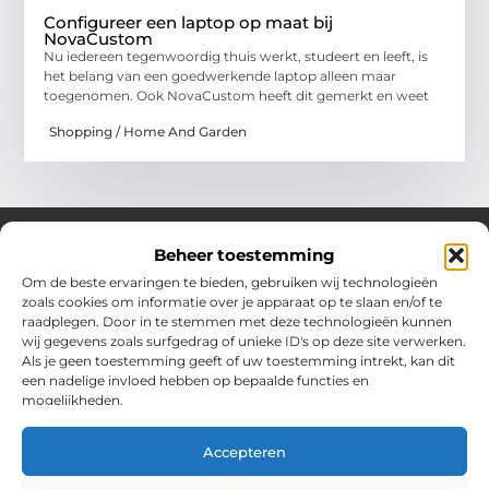
Configureer een laptop op maat bij
NovaCustom
Nu iedereen tegenwoordig thuis werkt, studeert en leeft, is
het belang van een goedwerkende laptop alleen maar
toegenomen. Ook NovaCustom heeft dit gemerkt en weet
Shopping / Home And Garden
Beheer toestemming
Om de beste ervaringen te bieden, gebruiken wij technologieën
Over Chobmak
zoals cookies om informatie over je apparaat op te slaan en/of te
Jouw gids voor inspiratie en tips uit het dagelijks leven.
raadplegen. Door in te stemmen met deze technologieën kunnen
Ontdek een brede verzameling blogs en artikelen die je helpen
wij gegevens zoals surfgedrag of unieke ID's op deze site verwerken.
om het meeste uit elke dag te halen, met praktische adviezen
Als je geen toestemming geeft of uw toestemming intrekt, kan dit
en verrassende inzichten.
een nadelige invloed hebben op bepaalde functies en
mogelijkheden.
Bericht categorie
Accepteren