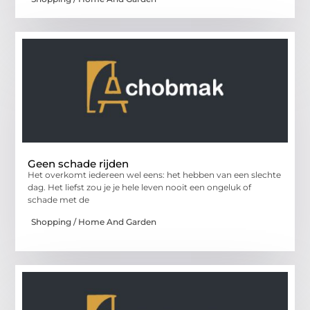
Geen schade rijden
Het overkomt iedereen wel eens: het hebben van een slechte
dag. Het liefst zou je je hele leven nooit een ongeluk of
schade met de
Shopping / Home And Garden