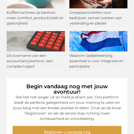
Koffiemachines op kantoor:
Groepsactiviteiten voor
meer comfort, productiviteit en
bedrijven: samen werken aan
gastvrijheid
verbinding en plezier
De overname van een
Waarom taalbeheersing
accountancykantoor: een
essentieel is voor integratie en
complex traject
participatie
Begin vandaag nog met jouw
avontuur!
Stel het niet langer uit en meld je direct aan. Ons platform
biedt de perfecte gelegenheid om jouw mening te uiten en
jouw blog met een breder publiek te delen. Druk op de knop
‘Registreren’ en zet de eerste stap richting meer
zichtbaarheid en ontwikkeling.
Registreer u vandaag nog