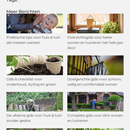
Meer Berichten
Praktische tips voor huis & tuin
Overzichtsgids voor beter
die meteen werken
wonen en tuinieren het hele jaar
door
Gids & checklist voor
Doelgerichte gids voor schoon,
onderhoud, styling en groen
veilig en comfortabel wonen
De ultieme gids voor huis & tuin
Complete gids voor slim wonen
zonder gedoe
en tuinieren