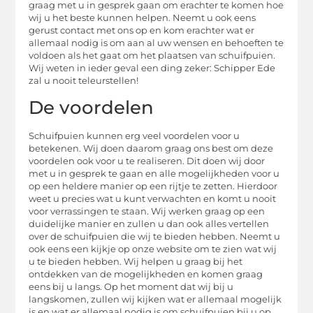
graag met u in gesprek gaan om erachter te komen hoe
wij u het beste kunnen helpen. Neemt u ook eens
gerust contact met ons op en kom erachter wat er
allemaal nodig is om aan al uw wensen en behoeften te
voldoen als het gaat om het plaatsen van schuifpuien.
Wij weten in ieder geval een ding zeker: Schipper Ede
zal u nooit teleurstellen!
De voordelen
Schuifpuien kunnen erg veel voordelen voor u
betekenen. Wij doen daarom graag ons best om deze
voordelen ook voor u te realiseren. Dit doen wij door
met u in gesprek te gaan en alle mogelijkheden voor u
op een heldere manier op een rijtje te zetten. Hierdoor
weet u precies wat u kunt verwachten en komt u nooit
voor verrassingen te staan. Wij werken graag op een
duidelijke manier en zullen u dan ook alles vertellen
over de schuifpuien die wij te bieden hebben. Neemt u
ook eens een kijkje op onze website om te zien wat wij
u te bieden hebben. Wij helpen u graag bij het
ontdekken van de mogelijkheden en komen graag
eens bij u langs. Op het moment dat wij bij u
langskomen, zullen wij kijken wat er allemaal mogelijk
is en wat er allemaal nodig is om schuifpuien bij u op