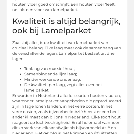
houten vloer goed omschrijft. Een houten vloer ‘leeft’,
net als een vloer van lamelparket.
Kwaliteit is altijd belangrijk,
ook bij Lamelparket
Zoals bij alles, is de kwaliteit van lamelparket van
cruciaal belang. Elke laag maar ook de samenhang van
de verschillende lagen. Lamelparket bestaat uit drie
lagen.
Toplaag van massief hout;
Samenbindende lijm laag;
Minder werkende onderlaag.
De kwaliteit per laag, zegt alles over het
lamelparket.
Er worden in Nederland allerlei soorten houten vloeren,
waaronder lamelparket aangeboden die geproduceerd
zijn in lage lonen landen, in het verre oosten. In het
verre oosten, zoals bijvoorbeeld Azië heerst er een heel
ander klimaat dan bij ons in Nederland. Elke soort hout
reageert op luchtvochtigheid. En al helemaal wanneer
dit zo sterk van elkaar afwijkt als bijvoorbeeld Azië en
Nederland. Het gevolg is, het krimpen en /of uitzetten