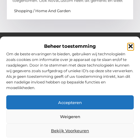
toegenomen. Ook NovaCustom heeft dit gemerkt en weet
Shopping / Home And Garden
Beheer toestemming
Om de beste ervaringen te bieden, gebruiken wij technologieën
Over Chobmak
zoals cookies om informatie over je apparaat op te slaan en/of te
Jouw gids voor inspiratie en tips uit het dagelijks leven.
raadplegen. Door in te stemmen met deze technologieën kunnen
Ontdek een brede verzameling blogs en artikelen die je helpen
wij gegevens zoals surfgedrag of unieke ID's op deze site verwerken.
om het meeste uit elke dag te halen, met praktische adviezen
Als je geen toestemming geeft of uw toestemming intrekt, kan dit
en verrassende inzichten.
een nadelige invloed hebben op bepaalde functies en
mogelijkheden.
Bericht categorie
Accepteren
Main Links
Weigeren
SEO Backlinks Kopen: Slim Bouwen aan Jouw Online Autoriteit
Geld Verdienen via Internet: Meer dan Alleen Een Bijverdienste
Bekijk Voorkeuren