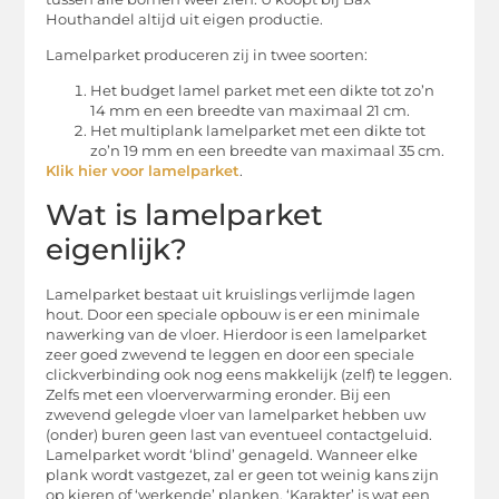
Houthandel altijd uit eigen productie.
Lamelparket produceren zij in twee soorten:
Het budget lamel parket met een dikte tot zo’n
14 mm en een breedte van maximaal 21 cm.
Het multiplank lamelparket met een dikte tot
zo’n 19 mm en een breedte van maximaal 35 cm.
Klik hier voor lamelparket
.
Wat is lamelparket
eigenlijk?
Lamelparket bestaat uit kruislings verlijmde lagen
hout. Door een speciale opbouw is er een minimale
nawerking van de vloer. Hierdoor is een lamelparket
zeer goed zwevend te leggen en door een speciale
clickverbinding ook nog eens makkelijk (zelf) te leggen.
Zelfs met een vloerverwarming eronder. Bij een
zwevend gelegde vloer van lamelparket hebben uw
(onder) buren geen last van eventueel contactgeluid.
Lamelparket wordt ‘blind’ genageld. Wanneer elke
plank wordt vastgezet, zal er geen tot weinig kans zijn
op kieren of ‘werkende’ planken. ‘Karakter’ is wat een