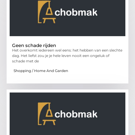
Geen schade rijden
Het overkomt iedereen wel eens: het hebben van een slechte
dag. Het liefst zou je je hele leven nooit een ongeluk of
schade met de
Shopping / Home And Garden