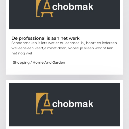
De professional is aan het werk!
Schoonmaken is iets wat er nu eenmaal bij hoort en iedereen
wel eens een keertje moet doen, vooral je alleen woont kan
het nog wel
Shopping / Home And Garden