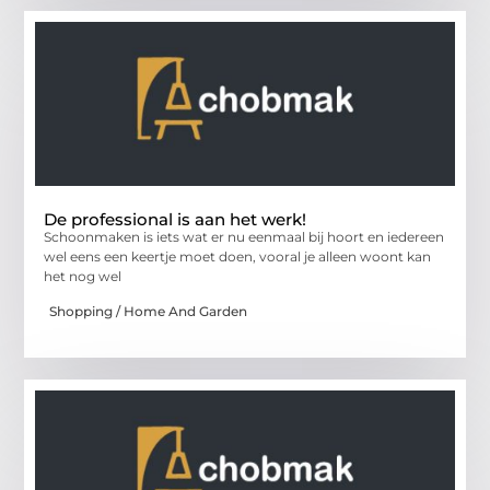
De professional is aan het werk!
Schoonmaken is iets wat er nu eenmaal bij hoort en iedereen
wel eens een keertje moet doen, vooral je alleen woont kan
het nog wel
Shopping / Home And Garden