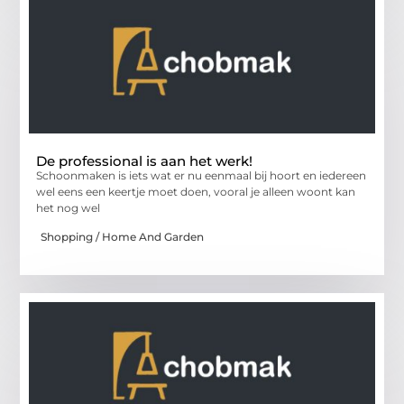
De professional is aan het werk!
Schoonmaken is iets wat er nu eenmaal bij hoort en iedereen
wel eens een keertje moet doen, vooral je alleen woont kan
het nog wel
Shopping / Home And Garden