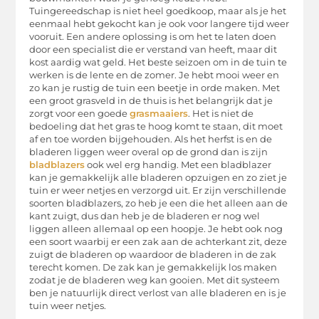
Tuingereedschap is niet heel goedkoop, maar als je het
eenmaal hebt gekocht kan je ook voor langere tijd weer
vooruit. Een andere oplossing is om het te laten doen
door een specialist die er verstand van heeft, maar dit
kost aardig wat geld. Het beste seizoen om in de tuin te
werken is de lente en de zomer. Je hebt mooi weer en
zo kan je rustig de tuin een beetje in orde maken. Met
een groot grasveld in de thuis is het belangrijk dat je
zorgt voor een goede
grasmaaiers
. Het is niet de
bedoeling dat het gras te hoog komt te staan, dit moet
af en toe worden bijgehouden. Als het herfst is en de
bladeren liggen weer overal op de grond dan is zijn
bladblazers
ook wel erg handig. Met een bladblazer
kan je gemakkelijk alle bladeren opzuigen en zo ziet je
tuin er weer netjes en verzorgd uit. Er zijn verschillende
soorten bladblazers, zo heb je een die het alleen aan de
kant zuigt, dus dan heb je de bladeren er nog wel
liggen alleen allemaal op een hoopje. Je hebt ook nog
een soort waarbij er een zak aan de achterkant zit, deze
zuigt de bladeren op waardoor de bladeren in de zak
terecht komen. De zak kan je gemakkelijk los maken
zodat je de bladeren weg kan gooien. Met dit systeem
ben je natuurlijk direct verlost van alle bladeren en is je
tuin weer netjes.