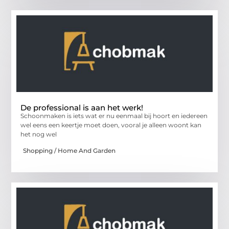
De professional is aan het werk!
Schoonmaken is iets wat er nu eenmaal bij hoort en iedereen
wel eens een keertje moet doen, vooral je alleen woont kan
het nog wel
Shopping / Home And Garden