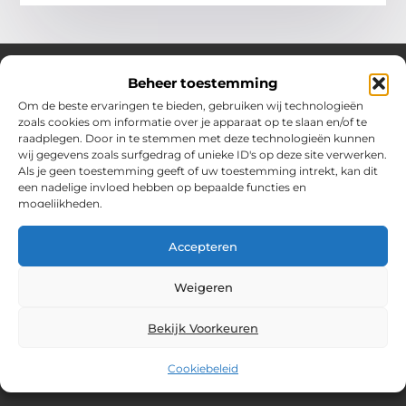
Beheer toestemming
Om de beste ervaringen te bieden, gebruiken wij technologieën
Over Chobmak
zoals cookies om informatie over je apparaat op te slaan en/of te
Jouw gids voor inspiratie en tips uit het dagelijks leven.
raadplegen. Door in te stemmen met deze technologieën kunnen
Ontdek een brede verzameling blogs en artikelen die je helpen
wij gegevens zoals surfgedrag of unieke ID's op deze site verwerken.
om het meeste uit elke dag te halen, met praktische adviezen
Als je geen toestemming geeft of uw toestemming intrekt, kan dit
en verrassende inzichten.
een nadelige invloed hebben op bepaalde functies en
mogelijkheden.
Bericht categorie
Accepteren
Main Links
Weigeren
SEO Backlinks Kopen: Slim Bouwen aan Jouw Online Autoriteit
Geld Verdienen via Internet: Meer dan Alleen Een Bijverdienste
Bekijk Voorkeuren
Cookiebeleid
@2025 www.chobmak.nl. All Right Reserved.