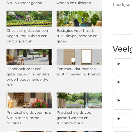
& tuin zonder gedoe
wonen en tuinieren
heerlijke
Checklist-gids voor een
Basisgids voor huis &
opgeruimd huis en een
tuin: simpel, schoon en
verzorgde tuin
groen
Veel
Handboek voor een
Een merk dat mensen
gezellige woning en een
echt in beweging brengt
onderhoudsvriendelijke
tuin
Praktische gids voor huis
Praktische gids voor
& tuin met slimme
gezond wonen en
routines
tuinonderhoud