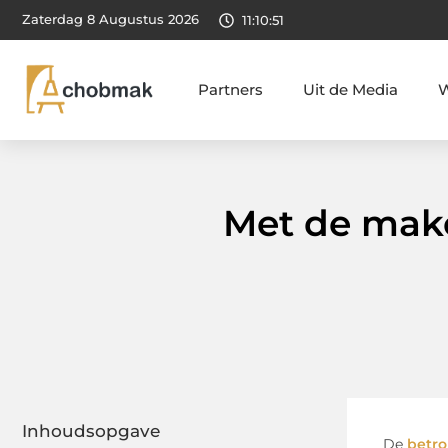
Zaterdag 8 Augustus 2026
11:10:52
Partners
Uit de Media
W
Met de makel
Inhoudsopgave
De
betro