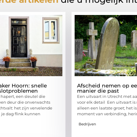
ker Hoorn: snelle
Afscheid nemen op e
 slotproblemen
manier die past
 hapert, een sleutel die
Een uitvaart in Utrecht met 
 een deur die onverwachts
voor elk detail Een uitvaart i
chtvalt: het zijn vervelende
alleen een laatste groet; het i
e je dag flink kunnen
moment van verbinding, heri
Bedrijven