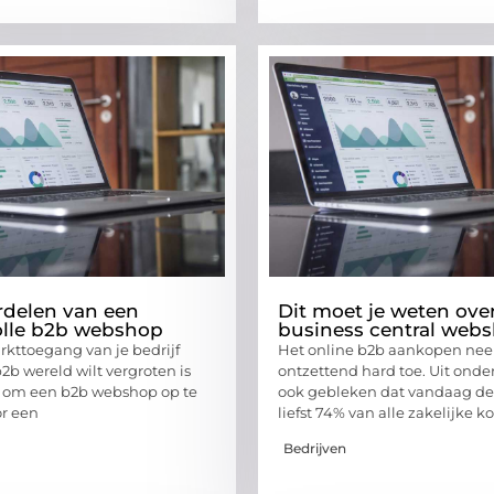
delen van een
Dit moet je weten ove
olle b2b webshop
business central web
arkttoegang van je bedrijf
Het online b2b aankopen ne
2b wereld wilt vergroten is
ontzettend hard toe. Uit onde
l om een b2b webshop op te
ook gebleken dat vandaag d
or een
liefst 74% van alle zakelijke k
Bedrijven