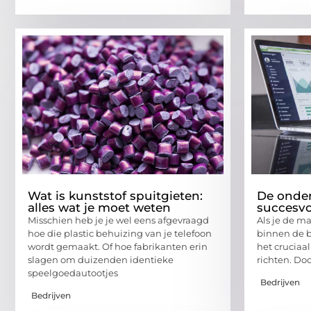
Wat is kunststof spuitgieten:
De onder
alles wat je moet weten
succesv
Misschien heb je je wel eens afgevraagd
Als je de m
hoe die plastic behuizing van je telefoon
binnen de b
wordt gemaakt. Of hoe fabrikanten erin
het cruciaa
slagen om duizenden identieke
richten. Do
speelgoedautootjes
Bedrijven
Bedrijven