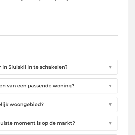
n Sluiskil in te schakelen?
▼
den van een passende woning?
▼
elijk woongebied?
▼
juiste moment is op de markt?
▼