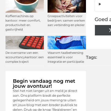
Koffiemachines op
Groepsactiviteiten voor
Goed a
kantoor: meer comfort,
bedrijven: samen werken
productiviteit en
aan verbinding en plezier
gastvrijheid
De overname van een
Waarom taalbeheersing
Tags:
accountancykantoor: een
essentieel is voor
complex traject
integratie en participatie
Begin vandaag nog met
jouw avontuur!
Stel het niet langer uit en meld je direct
aan. Ons platform biedt de perfecte
gelegenheid om jouw mening te uiten
en jouw blog met een breder publiek te
delen. Druk op de knop ‘Registreren’ en