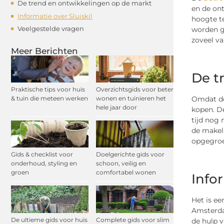
De trend en ontwikkelingen op de markt
en de ont
Informatie over Sluiskil
hoogte t
Veelgestelde vragen
worden ge
zoveel va
Meer Berichten
De t
Praktische tips voor huis
Overzichtsgids voor beter
& tuin die meteen werken
wonen en tuinieren het
Omdat de
hele jaar door
kopen. De
tijd nog 
de makela
opgegroei
Gids & checklist voor
Doelgerichte gids voor
onderhoud, styling en
schoon, veilig en
groen
comfortabel wonen
Infor
Het is ee
Amsterdam
De ultieme gids voor huis
Complete gids voor slim
de hulp v