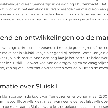
wikkelingen die er gaande zijn in de woning / huizenmarkt. Het i
e zijn, omdat het een alsmaar veranderende markt is die op ee
keken naar alle mogelijkheden die er zijn voordat er keuzes wo
n weet is het makkelijker om te kijken of je een juiste keuze maa
rend en ontwikkelingen op de ma
 woningmarkt alsmaar veranderd moet je goed kijken of het ee
 makelaar in Sluiskil kan je hier goed bij helpen. Soms kan je ni
niet rijp in de markt. Maar dan nog kan je het beste uit beide 
ar in Sluiskil. Die weet veel van de omgeving en de vraagprijzen 
d, kan hij veel informatie verschaffen over de buurt en de bevol
matie over Sluiskil
n klein dorpje in de buurt van Terneuzen en er wonen maar 2500
 natuurlijk onwijs klein, maar wanneer je de rest juist wilt opz
an de makelaar in Sluiskil word je snel gekoppeld aan een pass