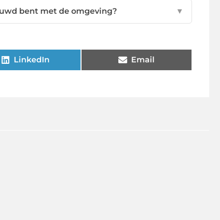
trouwd bent met de omgeving?
▼
LinkedIn
Email