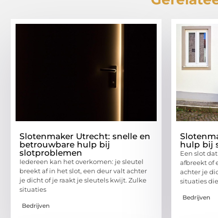
Slotenmaker Utrecht: snelle en
Slotenma
betrouwbare hulp bij
hulp bij
slotproblemen
Een slot dat
Iedereen kan het overkomen: je sleutel
afbreekt of
breekt af in het slot, een deur valt achter
achter je di
je dicht of je raakt je sleutels kwijt. Zulke
situaties di
situaties
Bedrijven
Bedrijven