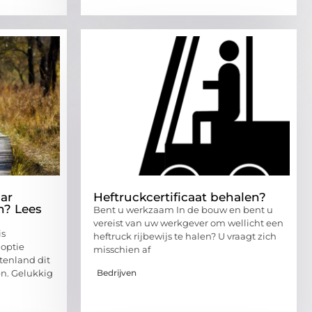
ar
Heftruckcertificaat behalen?
n? Lees
Bent u werkzaam In de bouw en bent u
vereist van uw werkgever om wellicht een
is
heftruck rijbewijs te halen? U vraagt zich
optie
misschien af
tenland dit
Bedrijven
en. Gelukkig