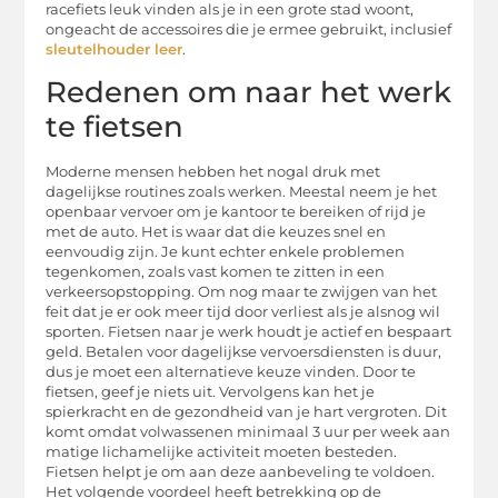
racefiets leuk vinden als je in een grote stad woont,
ongeacht de accessoires die je ermee gebruikt, inclusief
sleutelhouder leer
.
Redenen om naar het werk
te fietsen
Moderne mensen hebben het nogal druk met
dagelijkse routines zoals werken. Meestal neem je het
openbaar vervoer om je kantoor te bereiken of rijd je
met de auto. Het is waar dat die keuzes snel en
eenvoudig zijn. Je kunt echter enkele problemen
tegenkomen, zoals vast komen te zitten in een
verkeersopstopping. Om nog maar te zwijgen van het
feit dat je er ook meer tijd door verliest als je alsnog wil
sporten. Fietsen naar je werk houdt je actief en bespaart
geld. Betalen voor dagelijkse vervoersdiensten is duur,
dus je moet een alternatieve keuze vinden. Door te
fietsen, geef je niets uit. Vervolgens kan het je
spierkracht en de gezondheid van je hart vergroten. Dit
komt omdat volwassenen minimaal 3 uur per week aan
matige lichamelijke activiteit moeten besteden.
Fietsen helpt je om aan deze aanbeveling te voldoen.
Het volgende voordeel heeft betrekking op de