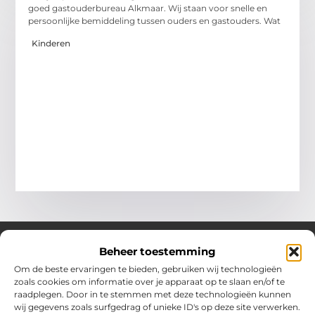
goed gastouderbureau Alkmaar. Wij staan voor snelle en
persoonlijke bemiddeling tussen ouders en gastouders. Wat
Kinderen
Beheer toestemming
Om de beste ervaringen te bieden, gebruiken wij technologieën
Over Chobmak
zoals cookies om informatie over je apparaat op te slaan en/of te
Jouw gids voor inspiratie en tips uit het dagelijks leven.
raadplegen. Door in te stemmen met deze technologieën kunnen
Ontdek een brede verzameling blogs en artikelen die je helpen
wij gegevens zoals surfgedrag of unieke ID's op deze site verwerken.
om het meeste uit elke dag te halen, met praktische adviezen