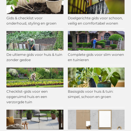
Gids & checklist voor
Doelgerichte gids voor schoon,
onderhoud, styling en groen
veilig en comfortabel wonen
De ultieme gids voor huis & tuin
Complete gids voor slim wonen
zonder gedoe
en tuinieren
Checklist-gids voor een
Basisgids voor huis & tuin:
opgeruimd huis en een
simpel, schoon en groen
verzorgde tuin