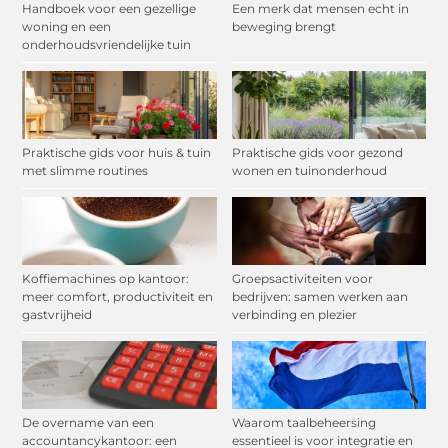
Handboek voor een gezellige
Een merk dat mensen echt in
woning en een
beweging brengt
onderhoudsvriendelijke tuin
Praktische gids voor huis & tuin
Praktische gids voor gezond
met slimme routines
wonen en tuinonderhoud
Koffiemachines op kantoor:
Groepsactiviteiten voor
meer comfort, productiviteit en
bedrijven: samen werken aan
gastvrijheid
verbinding en plezier
De overname van een
Waarom taalbeheersing
accountancykantoor: een
essentieel is voor integratie en