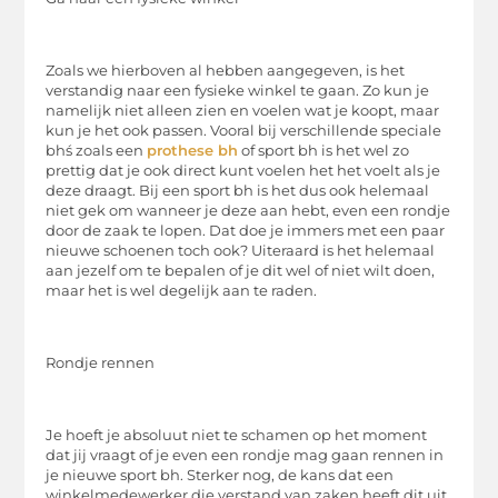
Zoals we hierboven al hebben aangegeven, is het
verstandig naar een fysieke winkel te gaan. Zo kun je
namelijk niet alleen zien en voelen wat je koopt, maar
kun je het ook passen. Vooral bij verschillende speciale
bhś zoals een
prothese bh
of sport bh is het wel zo
prettig dat je ook direct kunt voelen het het voelt als je
deze draagt. Bij een sport bh is het dus ook helemaal
niet gek om wanneer je deze aan hebt, even een rondje
door de zaak te lopen. Dat doe je immers met een paar
nieuwe schoenen toch ook? Uiteraard is het helemaal
aan jezelf om te bepalen of je dit wel of niet wilt doen,
maar het is wel degelijk aan te raden.
Rondje rennen
Je hoeft je absoluut niet te schamen op het moment
dat jij vraagt of je even een rondje mag gaan rennen in
je nieuwe sport bh. Sterker nog, de kans dat een
winkelmedewerker die verstand van zaken heeft dit uit