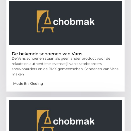
De bekende schoenen van Vans
De Vans schoenen staan als geen ander product voor de
relaxte en authentieke levensstijl van skateboarders,
snowboarders en de BMX gemeenschap. Schoenen van Vans
maken
Mode En Kleding