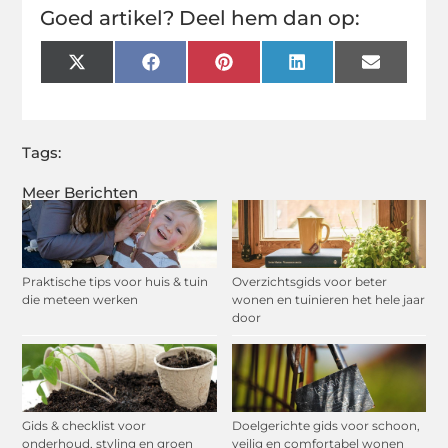
Goed artikel? Deel hem dan op:
X
Facebook
Pinterest
LinkedIn
Email
(Twitter)
Tags:
Meer Berichten
Praktische tips voor huis & tuin
Overzichtsgids voor beter
die meteen werken
wonen en tuinieren het hele jaar
door
Gids & checklist voor
Doelgerichte gids voor schoon,
onderhoud, styling en groen
veilig en comfortabel wonen