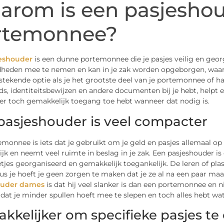
arom is een pasjeshou
rtemonnee?
eshouder
is een dunne portemonnee die je pasjes veilig en georg
heden mee te nemen en kan in je zak worden opgeborgen, waardo
tstekende optie als je het grootste deel van je portemonnee of h
ds, identiteitsbewijzen en andere documenten bij je hebt, help
e er toch gemakkelijk toegang toe hebt wanneer dat nodig is.
pasjeshouder is veel compacter
monnee is iets dat je gebruikt om je geld en pasjes allemaal op 
k en neemt veel ruimte in beslag in je zak. Een pasjeshouder is
etjes georganiseerd en gemakkelijk toegankelijk. De leren of pla
us je hoeft je geen zorgen te maken dat je ze al na een paar m
ouder dames
is dat hij veel slanker is dan een portemonnee en ni
dat je minder spullen hoeft mee te slepen en toch alles hebt wat 
kkelijker om specifieke pasjes te