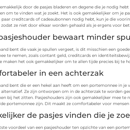
emakkelijk door de pasjes bladeren en degene die je nodig hebt e
n om te vinden wat je zoekt. Het is ook gemakkelijker om je pa
paar creditcards of cadeaubonnen nodig hebt, kun je die voorin 
 zodat ze niet door elkaar worden gehaald als je ergens voor bet
pasjeshouder bewaart minder spu
mand bent die vaak je spullen vergeet, is dit misschien een goede
ee te nemen, zoals contant geld, creditcards en identiteitsbewi
e maken het ook gemakkelijker om te allen tijde precies bij te ho
ortabeler in een achterzak
mand bent die er een hekel aan heeft om een ​​portemonnee in je 
alternatief. Ze zijn ontworpen om in de achterzak te worden ge
en bij het zitten. Pasjeshouders zijn ook gemakkelijker mee te
de portemonnee zijn. Dit maakt ze comfortabeler voor mensen m
elijker de pasjes vinden die je zo
ste voordeel van een pasjeshouder ten opzichte van een portemo