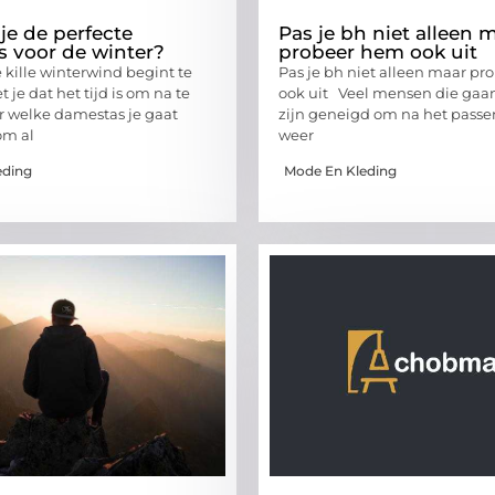
je de perfecte
Pas je bh niet alleen 
 voor de winter?
probeer hem ook uit
kille winterwind begint te
Pas je bh niet alleen maar p
 je dat het tijd is om na te
ook uit Veel mensen die gaan
 welke damestas je gaat
zijn geneigd om na het passen
om al
weer
eding
Mode En Kleding