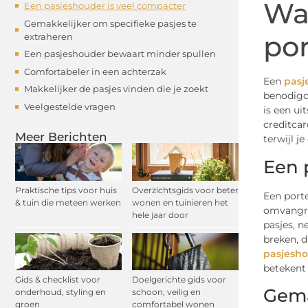
Wa
Een pasjeshouder is veel compacter
Gemakkelijker om specifieke pasjes te
po
extraheren
Een pasjeshouder bewaart minder spullen
Comfortabeler in een achterzak
Een
pasj
Makkelijker de pasjes vinden die je zoekt
benodigd
Veelgestelde vragen
is een ui
creditcar
Meer Berichten
terwijl j
Een 
Praktische tips voor huis
Overzichtsgids voor beter
Een porte
& tuin die meteen werken
wonen en tuinieren het
omvangrij
hele jaar door
pasjes, n
breken, d
pasjesh
betekent 
Gids & checklist voor
Doelgerichte gids voor
Gema
onderhoud, styling en
schoon, veilig en
groen
comfortabel wonen