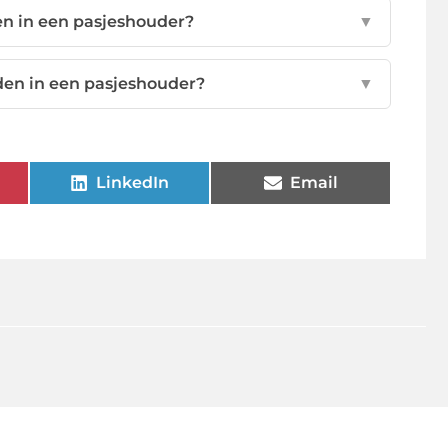
en in een pasjeshouder?
▼
den in een pasjeshouder?
▼
LinkedIn
Email