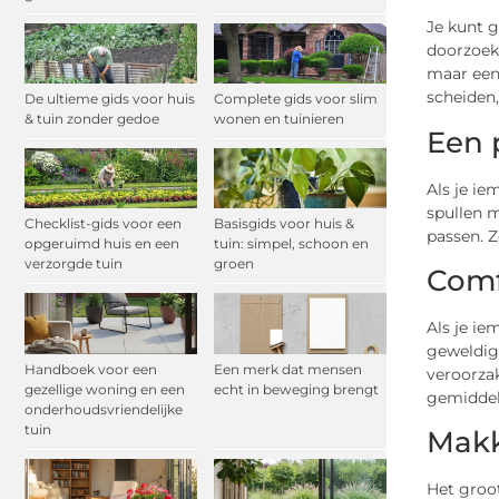
Je kunt g
doorzoeke
maar een 
scheiden,
De ultieme gids voor huis
Complete gids voor slim
& tuin zonder gedoe
wonen en tuinieren
Een 
Als je ie
spullen m
Checklist-gids voor een
Basisgids voor huis &
passen. Z
opgeruimd huis en een
tuin: simpel, schoon en
verzorgde tuin
groen
Comf
Als je ie
geweldig 
Handboek voor een
Een merk dat mensen
veroorzak
gezellige woning en een
echt in beweging brengt
gemiddel
onderhoudsvriendelijke
tuin
Makk
Het groot