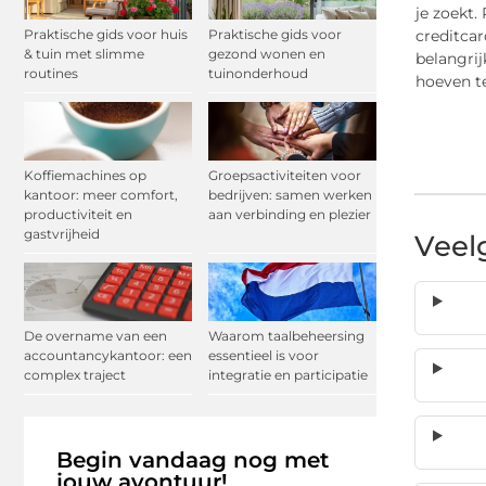
je zoekt.
Praktische gids voor huis
Praktische gids voor
creditcar
& tuin met slimme
gezond wonen en
belangrij
routines
tuinonderhoud
hoeven te
Koffiemachines op
Groepsactiviteiten voor
kantoor: meer comfort,
bedrijven: samen werken
productiviteit en
aan verbinding en plezier
gastvrijheid
Veel
De overname van een
Waarom taalbeheersing
accountancykantoor: een
essentieel is voor
complex traject
integratie en participatie
Begin vandaag nog met
jouw avontuur!