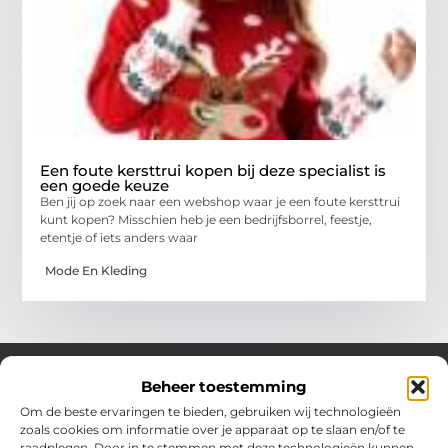
Een foute kersttrui kopen bij deze specialist is
een goede keuze
Ben jij op zoek naar een webshop waar je een foute kersttrui
kunt kopen? Misschien heb je een bedrijfsborrel, feestje,
etentje of iets anders waar
Mode En Kleding
Beheer toestemming
Om de beste ervaringen te bieden, gebruiken wij technologieën
Over Chobmak
zoals cookies om informatie over je apparaat op te slaan en/of te
Jouw gids voor inspiratie en tips uit het dagelijks leven.
raadplegen. Door in te stemmen met deze technologieën kunnen