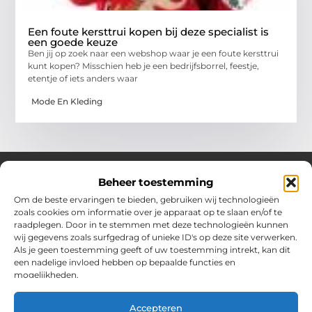
Een foute kersttrui kopen bij deze specialist is
een goede keuze
Ben jij op zoek naar een webshop waar je een foute kersttrui
kunt kopen? Misschien heb je een bedrijfsborrel, feestje,
etentje of iets anders waar
Mode En Kleding
Beheer toestemming
Om de beste ervaringen te bieden, gebruiken wij technologieën
Over Chobmak
zoals cookies om informatie over je apparaat op te slaan en/of te
Jouw gids voor inspiratie en tips uit het dagelijks leven.
raadplegen. Door in te stemmen met deze technologieën kunnen
Ontdek een brede verzameling blogs en artikelen die je helpen
wij gegevens zoals surfgedrag of unieke ID's op deze site verwerken.
om het meeste uit elke dag te halen, met praktische adviezen
Als je geen toestemming geeft of uw toestemming intrekt, kan dit
en verrassende inzichten.
een nadelige invloed hebben op bepaalde functies en
mogelijkheden.
Bericht categorie
Accepteren