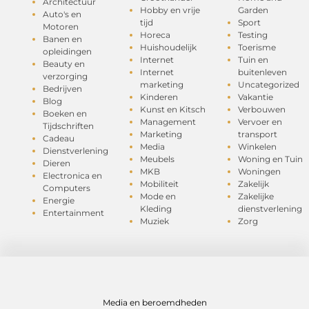
Architectuur
Hobby en vrije
Garden
Auto's en
tijd
Sport
Motoren
Horeca
Testing
Banen en
Huishoudelijk
Toerisme
opleidingen
Internet
Tuin en
Beauty en
Internet
buitenleven
verzorging
marketing
Uncategorized
Bedrijven
Kinderen
Vakantie
Blog
Kunst en Kitsch
Verbouwen
Boeken en
Management
Vervoer en
Tijdschriften
Marketing
transport
Cadeau
Media
Winkelen
Dienstverlening
Meubels
Woning en Tuin
Dieren
MKB
Woningen
Electronica en
Mobiliteit
Zakelijk
Computers
Mode en
Zakelijke
Energie
Kleding
dienstverlening
Entertainment
Muziek
Zorg
Media en beroemdheden