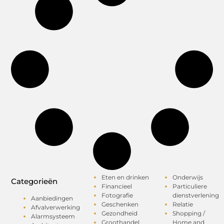
Eten en drinken
Onderwijs
Categorieën
Financieel
Particuliere
Fotografie
dienstverlening
Aanbiedingen
Geschenken
Relatie
Afvalverwerking
Gezondheid
Shopping /
Alarmsysteem
Groothandel
Home and