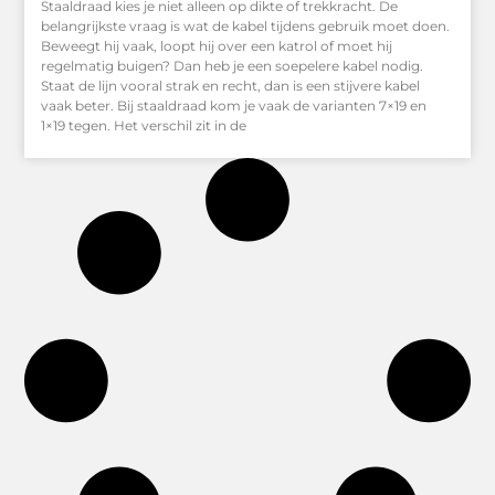
Staaldraad kies je niet alleen op dikte of trekkracht. De
belangrijkste vraag is wat de kabel tijdens gebruik moet doen.
Beweegt hij vaak, loopt hij over een katrol of moet hij
regelmatig buigen? Dan heb je een soepelere kabel nodig.
Staat de lijn vooral strak en recht, dan is een stijvere kabel
vaak beter. Bij staaldraad kom je vaak de varianten 7×19 en
1×19 tegen. Het verschil zit in de