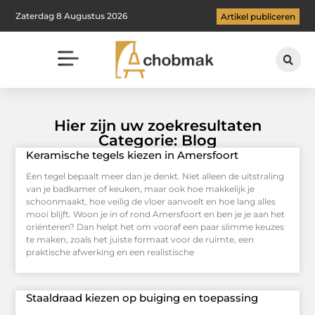
Zaterdag 8 Augustus 2026
Artikel publiceren
Hier zijn uw zoekresultaten
Categorie: Blog
Keramische tegels kiezen in Amersfoort
Een tegel bepaalt meer dan je denkt. Niet alleen de uitstraling
van je badkamer of keuken, maar ook hoe makkelijk je
schoonmaakt, hoe veilig de vloer aanvoelt en hoe lang alles
mooi blijft. Woon je in of rond Amersfoort en ben je je aan het
oriënteren? Dan helpt het om vooraf een paar slimme keuzes
te maken, zoals het juiste formaat voor de ruimte, een
praktische afwerking en een realistische
Staaldraad kiezen op buiging en toepassing