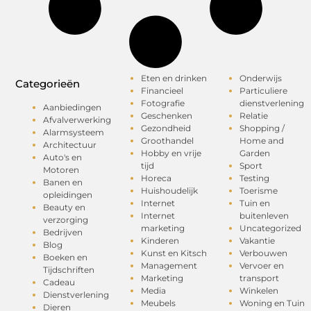
Eten en drinken
Onderwijs
Categorieën
Financieel
Particuliere
Fotografie
dienstverlening
Aanbiedingen
Geschenken
Relatie
Afvalverwerking
Gezondheid
Shopping /
Alarmsysteem
Groothandel
Home and
Architectuur
Hobby en vrije
Garden
Auto's en
tijd
Sport
Motoren
Horeca
Testing
Banen en
Huishoudelijk
Toerisme
opleidingen
Internet
Tuin en
Beauty en
Internet
buitenleven
verzorging
marketing
Uncategorized
Bedrijven
Kinderen
Vakantie
Blog
Kunst en Kitsch
Verbouwen
Boeken en
Management
Vervoer en
Tijdschriften
Marketing
transport
Cadeau
Media
Winkelen
Dienstverlening
Meubels
Woning en Tuin
Dieren