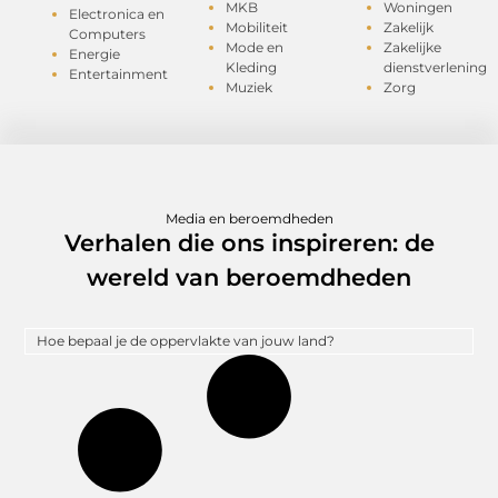
MKB
Woningen
Electronica en
Mobiliteit
Zakelijk
Computers
Mode en
Zakelijke
Energie
Kleding
dienstverlening
Entertainment
Muziek
Zorg
Media en beroemdheden
Verhalen die ons inspireren: de
wereld van beroemdheden
Hoe bepaal je de oppervlakte van jouw land?