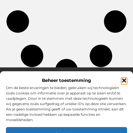
Beheer toestemming
Om de beste ervaringen te bieden, gebruiken wij technologieën
Over Chobmak
zoals cookies om informatie over je apparaat op te slaan en/of te
Jouw gids voor inspiratie en tips uit het dagelijks leven.
raadplegen. Door in te stemmen met deze technologieën kunnen
Ontdek een brede verzameling blogs en artikelen die je helpen
wij gegevens zoals surfgedrag of unieke ID's op deze site verwerken.
om het meeste uit elke dag te halen, met praktische adviezen
Als je geen toestemming geeft of uw toestemming intrekt, kan dit
en verrassende inzichten.
een nadelige invloed hebben op bepaalde functies en
mogelijkheden.
Bericht categorie