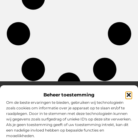
Beheer toestemming
Om de beste ervaringen te bieden, gebruiken wij technologieën
Over Chobmak
zoals cookies om informatie over je apparaat op te slaan en/of te
Jouw gids voor inspiratie en tips uit het dagelijks leven.
raadplegen. Door in te stemmen met deze technologieën kunnen
Ontdek een brede verzameling blogs en artikelen die je helpen
wij gegevens zoals surfgedrag of unieke ID's op deze site verwerken.
om het meeste uit elke dag te halen, met praktische adviezen
Als je geen toestemming geeft of uw toestemming intrekt, kan dit
en verrassende inzichten.
een nadelige invloed hebben op bepaalde functies en
mogelijkheden.