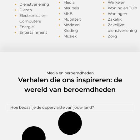
Media
Winkelen
Dienstverlening
Meubels
Woning en Tuin
Dieren
MKB
Woningen
Electronica en
Mobiliteit
Zakelijk
Computers
Mode en
Zakelijke
Energie
Kleding
dienstverlening
Entertainment
Muziek
Zorg
Media en beroemdheden
Verhalen die ons inspireren: de
wereld van beroemdheden
Hoe bepaal je de oppervlakte van jouw land?