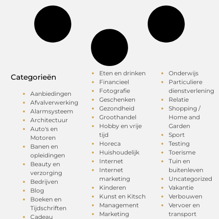
Eten en drinken
Onderwijs
Categorieën
Financieel
Particuliere
Fotografie
dienstverlening
Aanbiedingen
Geschenken
Relatie
Afvalverwerking
Gezondheid
Shopping /
Alarmsysteem
Groothandel
Home and
Architectuur
Hobby en vrije
Garden
Auto's en
tijd
Sport
Motoren
Horeca
Testing
Banen en
Huishoudelijk
Toerisme
opleidingen
Internet
Tuin en
Beauty en
Internet
buitenleven
verzorging
marketing
Uncategorized
Bedrijven
Kinderen
Vakantie
Blog
Kunst en Kitsch
Verbouwen
Boeken en
Management
Vervoer en
Tijdschriften
Marketing
transport
Cadeau