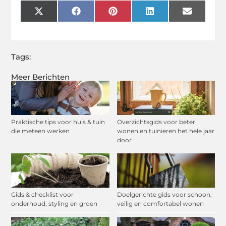
X
Facebook
Pinterest
LinkedIn
Email
(Twitter)
Tags:
Meer Berichten
Praktische tips voor huis & tuin
Overzichtsgids voor beter
die meteen werken
wonen en tuinieren het hele jaar
door
Gids & checklist voor
Doelgerichte gids voor schoon,
onderhoud, styling en groen
veilig en comfortabel wonen