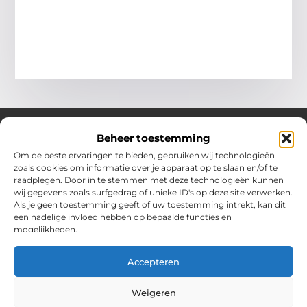
Beheer toestemming
Om de beste ervaringen te bieden, gebruiken wij technologieën
Over Chobmak
zoals cookies om informatie over je apparaat op te slaan en/of te
Jouw gids voor inspiratie en tips uit het dagelijks leven.
raadplegen. Door in te stemmen met deze technologieën kunnen
Ontdek een brede verzameling blogs en artikelen die je helpen
wij gegevens zoals surfgedrag of unieke ID's op deze site verwerken.
om het meeste uit elke dag te halen, met praktische adviezen
Als je geen toestemming geeft of uw toestemming intrekt, kan dit
en verrassende inzichten.
een nadelige invloed hebben op bepaalde functies en
mogelijkheden.
Bericht categorie
Accepteren
Main Links
Weigeren