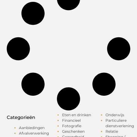
Eten en drinken
Onderwijs
Categorieën
Financieel
Particuliere
Fotografie
dienstverlening
Aanbiedingen
Geschenken
Relatie
Afvalverwerking
Gezondheid
Shopping /