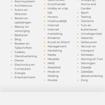
Alarmsysteem
Groothandel
Home and
Architectuur
Hobby en vrije
Garden
Auto's en
tijd
Sport
Motoren
Horeca
Testing
Banen en
Huishoudelijk
Toerisme
opleidingen
Internet
Tuin en
Beauty en
Internet
buitenleven
verzorging
marketing
Uncategorized
Bedrijven
Kinderen
Vakantie
Blog
Kunst en Kitsch
Verbouwen
Boeken en
Management
Vervoer en
Tijdschriften
Marketing
transport
Cadeau
Media
Winkelen
Dienstverlening
Meubels
Woning en Tuin
Dieren
MKB
Woningen
Electronica en
Mobiliteit
Zakelijk
Computers
Mode en
Zakelijke
Energie
Kleding
dienstverlening
Entertainment
Muziek
Zorg