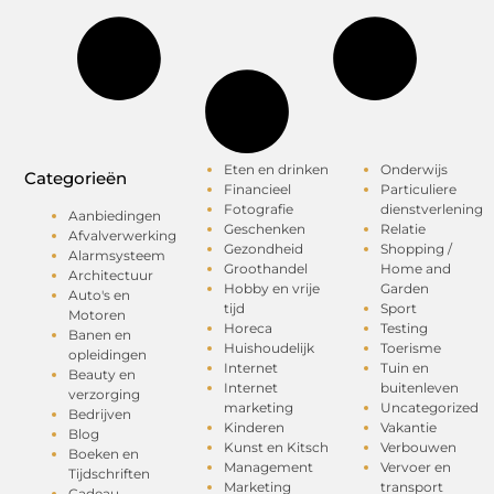
Eten en drinken
Onderwijs
Categorieën
Financieel
Particuliere
Fotografie
dienstverlening
Aanbiedingen
Geschenken
Relatie
Afvalverwerking
Gezondheid
Shopping /
Alarmsysteem
Groothandel
Home and
Architectuur
Hobby en vrije
Garden
Auto's en
tijd
Sport
Motoren
Horeca
Testing
Banen en
Huishoudelijk
Toerisme
opleidingen
Internet
Tuin en
Beauty en
Internet
buitenleven
verzorging
marketing
Uncategorized
Bedrijven
Kinderen
Vakantie
Blog
Kunst en Kitsch
Verbouwen
Boeken en
Management
Vervoer en
Tijdschriften
Marketing
transport
Cadeau