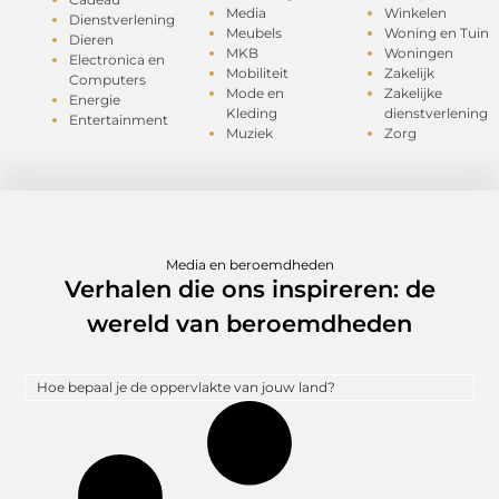
Media
Winkelen
Dienstverlening
Meubels
Woning en Tuin
Dieren
MKB
Woningen
Electronica en
Mobiliteit
Zakelijk
Computers
Mode en
Zakelijke
Energie
Kleding
dienstverlening
Entertainment
Muziek
Zorg
Media en beroemdheden
Verhalen die ons inspireren: de
wereld van beroemdheden
Hoe bepaal je de oppervlakte van jouw land?