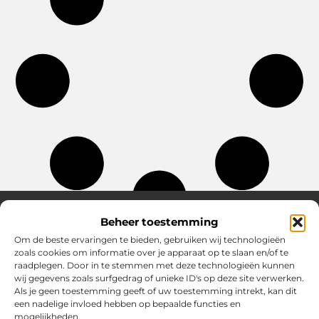
Beheer toestemming
Om de beste ervaringen te bieden, gebruiken wij technologieën
Over Chobmak
zoals cookies om informatie over je apparaat op te slaan en/of te
Jouw gids voor inspiratie en tips uit het dagelijks leven.
raadplegen. Door in te stemmen met deze technologieën kunnen
Ontdek een brede verzameling blogs en artikelen die je helpen
wij gegevens zoals surfgedrag of unieke ID's op deze site verwerken.
om het meeste uit elke dag te halen, met praktische adviezen
Als je geen toestemming geeft of uw toestemming intrekt, kan dit
en verrassende inzichten.
een nadelige invloed hebben op bepaalde functies en
mogelijkheden.