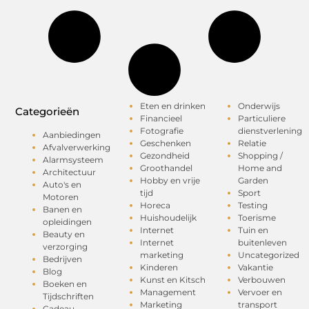
Eten en drinken
Onderwijs
Categorieën
Financieel
Particuliere
Fotografie
dienstverlening
Aanbiedingen
Geschenken
Relatie
Afvalverwerking
Gezondheid
Shopping /
Alarmsysteem
Groothandel
Home and
Architectuur
Hobby en vrije
Garden
Auto's en
tijd
Sport
Motoren
Horeca
Testing
Banen en
Huishoudelijk
Toerisme
opleidingen
Internet
Tuin en
Beauty en
Internet
buitenleven
verzorging
marketing
Uncategorized
Bedrijven
Kinderen
Vakantie
Blog
Kunst en Kitsch
Verbouwen
Boeken en
Management
Vervoer en
Tijdschriften
Marketing
transport
Cadeau