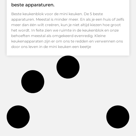
beste apparaturen.
Beste keukenblok voor de mini keuken. De 5 beste
apparaturen. Meestal is minder meer. En als je een huis of zelfs
meer dan één wilt creëren, kun je niet altijd kiezen hoe groot
het wordt. In feite zien we ruimte in de keukenblok en onze
behoeften meestal als omgekeerd evenredig. Kleine
keukenapparaten zijn er om ons te redden en verwennen ons
door ons leven in de mini keuken een beetje