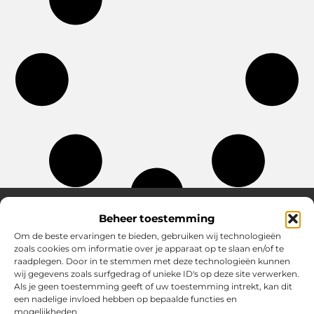
Beheer toestemming
Om de beste ervaringen te bieden, gebruiken wij technologieën
Over Chobmak
zoals cookies om informatie over je apparaat op te slaan en/of te
Jouw gids voor inspiratie en tips uit het dagelijks leven.
raadplegen. Door in te stemmen met deze technologieën kunnen
Ontdek een brede verzameling blogs en artikelen die je helpen
wij gegevens zoals surfgedrag of unieke ID's op deze site verwerken.
om het meeste uit elke dag te halen, met praktische adviezen
Als je geen toestemming geeft of uw toestemming intrekt, kan dit
en verrassende inzichten.
een nadelige invloed hebben op bepaalde functies en
mogelijkheden.