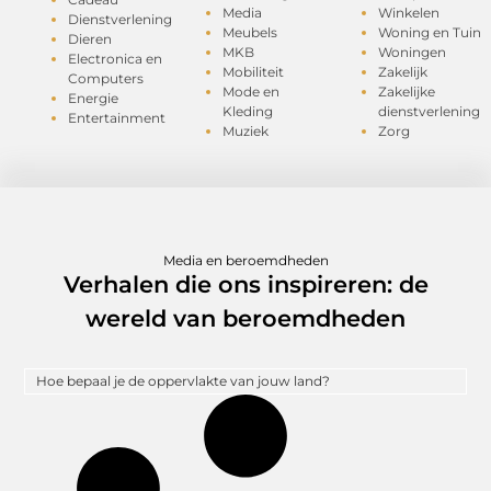
Media
Winkelen
Dienstverlening
Meubels
Woning en Tuin
Dieren
MKB
Woningen
Electronica en
Mobiliteit
Zakelijk
Computers
Mode en
Zakelijke
Energie
Kleding
dienstverlening
Entertainment
Muziek
Zorg
Media en beroemdheden
Verhalen die ons inspireren: de
wereld van beroemdheden
Hoe bepaal je de oppervlakte van jouw land?