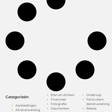
Eten en drinken
Onderwijs
Categorieën
Financieel
Particuliere
Fotografie
dienstverlening
Aanbiedingen
Geschenken
Relatie
Afvalverwerking