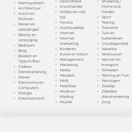
Gezondheid
Shopping /
Alarmsysteem
Groothandel
Home and
Architectuur
Hobby en vrije
Garden
Auto's en
tijd
Sport
Motoren
Horeca
Testing
Banen en
Huishoudelijk
Toerisme
opleidingen
Internet
Tuin en
Beauty en
Internet
buitenleven
verzorging
marketing
Uncategorized
Bedrijven
Kinderen
Vakantie
Blog
Kunst en Kitsch
Verbouwen
Boeken en
Management
Vervoer en
Tijdschriften
Marketing
transport
Cadeau
Media
Winkelen
Dienstverlening
Meubels
Woning en Tuin
Dieren
MKB
Woningen
Electronica en
Mobiliteit
Zakelijk
Computers
Mode en
Zakelijke
Energie
Kleding
dienstverlening
Entertainment
Muziek
Zorg