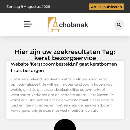
Zondag 9 Augustus 2026
Artikel publiceren
Hier zijn uw zoekresultaten Tag:
kerst bezorgservice
Website ‘Kerstboombesteld.nl’ gaat kerstbomen
thuis bezorgen
Het is een bekend probleem wat zich elk jaar rond kerst
opnieuw afspeelt. Je wilt een mooie kerstboom kopen voor
weinig geld. Je gaat naar de plaatselijke bouwmarkt of
kerstboom-verkoper om de pérfecte boom uit te kiezen. Je
komt er al snel achter dat de gewenste maat niet in de auto
past en neemt genoegen met een iets kleinere kerstboom.
Vervolgens krijg je deze met veel moeite in de auto