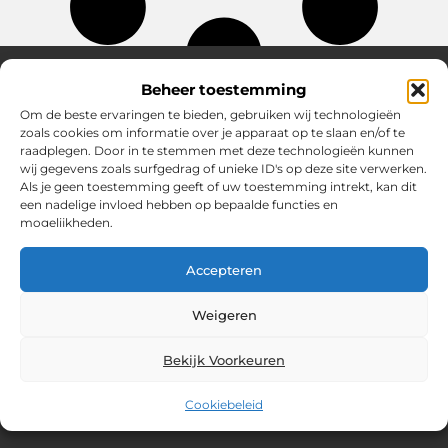
Beheer toestemming
Om de beste ervaringen te bieden, gebruiken wij technologieën
Over Chobmak
zoals cookies om informatie over je apparaat op te slaan en/of te
Jouw gids voor inspiratie en tips uit het dagelijks leven.
raadplegen. Door in te stemmen met deze technologieën kunnen
Ontdek een brede verzameling blogs en artikelen die je helpen
wij gegevens zoals surfgedrag of unieke ID's op deze site verwerken.
om het meeste uit elke dag te halen, met praktische adviezen
Als je geen toestemming geeft of uw toestemming intrekt, kan dit
en verrassende inzichten.
een nadelige invloed hebben op bepaalde functies en
mogelijkheden.
Bericht categorie
Accepteren
Main Links
Weigeren
SEO Backlinks Kopen: Slim Bouwen aan Jouw Online Autoriteit
Geld Verdienen via Internet: Meer dan Alleen Een Bijverdienste
Bekijk Voorkeuren
Cookiebeleid
@2025 www.chobmak.nl. All Right Reserved.