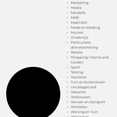
Marketing
Media
Meubels
MKB
Mobiliteit
Mode en Kleding
Muziek
Onderwijs
Particuliere
dienstverlening
Relatie
Shopping / Home and
Garden
Sport
Testing
Toerisme
Tuin en buitenleven
Uncategorized
Vakantie
Verbouwen
Vervoer en transport
Winkelen
Woning en Tuin
Woningen