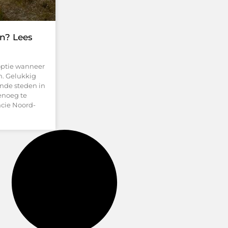
n? Lees
optie wanneer
n. Gelukkig
ende steden in
enoeg te
ncie Noord-