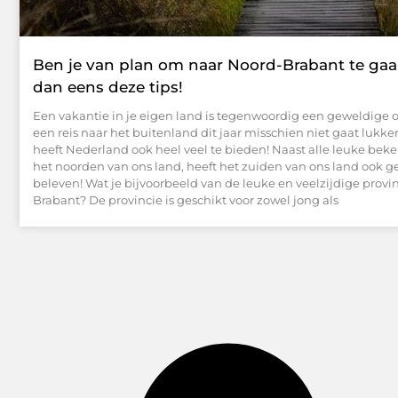
Ben je van plan om naar Noord-Brabant te gaa
dan eens deze tips!
Een vakantie in je eigen land is tegenwoordig een geweldige 
een reis naar het buitenland dit jaar misschien niet gaat lukke
heeft Nederland ook heel veel te bieden! Naast alle leuke bek
het noorden van ons land, heeft het zuiden van ons land ook g
beleven! Wat je bijvoorbeeld van de leuke en veelzijdige provi
Brabant? De provincie is geschikt voor zowel jong als