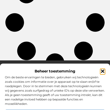
Beheer toestemming
Om de beste ervaringen te bieden, gebruiken wij technologieën
Over Chobmak
zoals cookies om informatie over je apparaat op te slaan en/of te
Jouw gids voor inspiratie en tips uit het dagelijks leven.
raadplegen. Door in te stemmen met deze technologieën kunnen
Ontdek een brede verzameling blogs en artikelen die je helpen
wij gegevens zoals surfgedrag of unieke ID's op deze site verwerken.
om het meeste uit elke dag te halen, met praktische adviezen
Als je geen toestemming geeft of uw toestemming intrekt, kan dit
en verrassende inzichten.
een nadelige invloed hebben op bepaalde functies en
mogelijkheden.
Bericht categorie