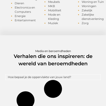
Meubels
Woning en Tuin
Dieren
MKB
Woningen
Electronica en
Mobiliteit
Zakelijk
Computers
Mode en
Zakelijke
Energie
Kleding
dienstverlening
Entertainment
Muziek
Zorg
Media en beroemdheden
Verhalen die ons inspireren: de
wereld van beroemdheden
Hoe bepaal je de oppervlakte van jouw land?