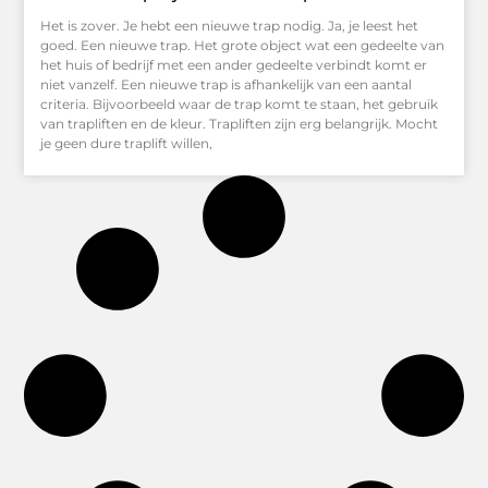
Het is zover. Je hebt een nieuwe trap nodig. Ja, je leest het
goed. Een nieuwe trap. Het grote object wat een gedeelte van
het huis of bedrijf met een ander gedeelte verbindt komt er
niet vanzelf. Een nieuwe trap is afhankelijk van een aantal
criteria. Bijvoorbeeld waar de trap komt te staan, het gebruik
van trapliften en de kleur. Trapliften zijn erg belangrijk. Mocht
je geen dure traplift willen,