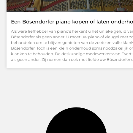
Een Bösendorfer piano kopen of laten onderh
Als ware liefhebber van piano’s herkent u het unieke geluid va
Bösendorfer als geen ander. U moet uw piano of vleugel met z
behandelen om te blijven genieten van de zoete en volle klan
Bösendorfer. Toch is een klein onderhoud soms noodzakelijk 
klanken te behouden. De deskundige medewerkers van Evert S
als geen ander. Zij nemen dan ook met liefde uw Bösendorfer 