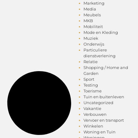
Marketing
Media
Meubels
MKB
Mobiliteit
Mode en Kleding
Muziek
Onderwijs
Particuliere
dienstverlening
Relatie
Shopping / Home and
Garden
Sport
Testing
Toerisme
Tuin en buitenleven
Uncategorized
Vakantie
Verbouwen
Vervoer en transport
Winkelen
Woning en Tuin
Woningen