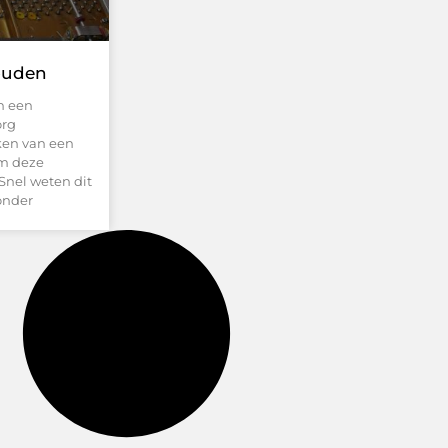
ouden
n een
org
ken van een
om deze
nel weten dit
onder