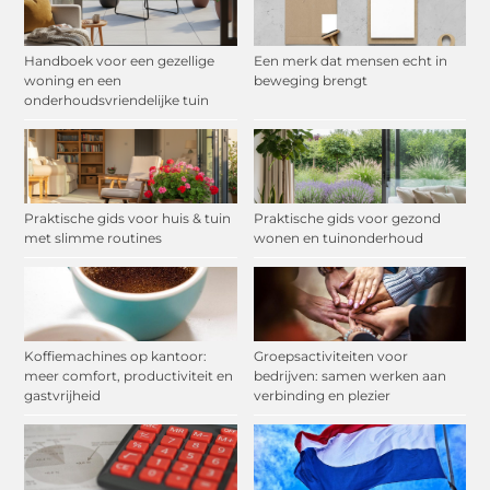
Handboek voor een gezellige
Een merk dat mensen echt in
woning en een
beweging brengt
onderhoudsvriendelijke tuin
Praktische gids voor huis & tuin
Praktische gids voor gezond
met slimme routines
wonen en tuinonderhoud
Koffiemachines op kantoor:
Groepsactiviteiten voor
meer comfort, productiviteit en
bedrijven: samen werken aan
gastvrijheid
verbinding en plezier