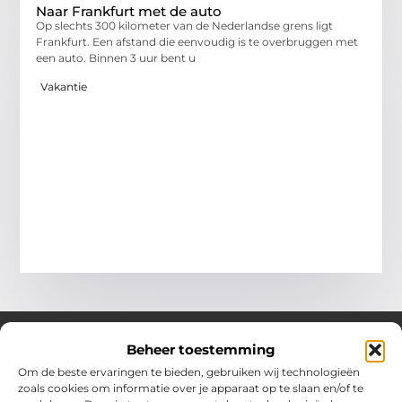
Naar Frankfurt met de auto
Op slechts 300 kilometer van de Nederlandse grens ligt
Frankfurt. Een afstand die eenvoudig is te overbruggen met
een auto. Binnen 3 uur bent u
Vakantie
Beheer toestemming
Om de beste ervaringen te bieden, gebruiken wij technologieën
Over Chobmak
zoals cookies om informatie over je apparaat op te slaan en/of te
Jouw gids voor inspiratie en tips uit het dagelijks leven.