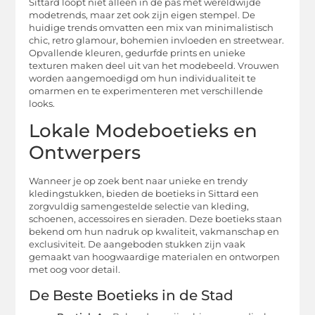
Sittard loopt niet alleen in de pas met wereldwijde
modetrends, maar zet ook zijn eigen stempel. De
huidige trends omvatten een mix van minimalistisch
chic, retro glamour, bohemien invloeden en streetwear.
Opvallende kleuren, gedurfde prints en unieke
texturen maken deel uit van het modebeeld. Vrouwen
worden aangemoedigd om hun individualiteit te
omarmen en te experimenteren met verschillende
looks.
Lokale Modeboetieks en
Ontwerpers
Wanneer je op zoek bent naar unieke en trendy
kledingstukken, bieden de boetieks in Sittard een
zorgvuldig samengestelde selectie van kleding,
schoenen, accessoires en sieraden. Deze boetieks staan
bekend om hun nadruk op kwaliteit, vakmanschap en
exclusiviteit. De aangeboden stukken zijn vaak
gemaakt van hoogwaardige materialen en ontworpen
met oog voor detail.
De Beste Boetieks in de Stad