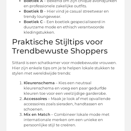
Boetiek A
– Bekend om zijn chique avondjurken
en professionele zakelijke outfits.
Boetiek B
– Hier vind je casual streetwear en
trendy loungewear.
Boetiek C
– Een boetiek gespecialiseerd in
duurzame mode en ethisch verantwoorde
kledingstukken.
Praktische Stijltips voor
Trendbewuste Shoppers
Sittard is een schatkamer voor modebewuste vrouwen.
Hier zijn enkele tips om je te helpen lokale stukken te
stylen met wereldwijde trends:
Kleurenschema
– Kies een neutraal
kleurenschema en voeg een paar gedurfde
kleuren toe voor een veelzijdige garderobe.
Accessoires
– Maak je look af met opvallende
accessoires zoals sieraden, handtassen en
schoenen.
Mix en Match
– Combineer lokale mode met
internationale merken om een unieke en
persoonlijke stijl te creëren.