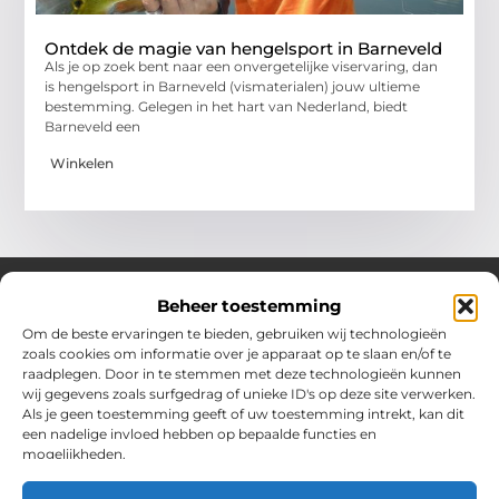
Ontdek de magie van hengelsport in Barneveld
Als je op zoek bent naar een onvergetelijke viservaring, dan
is hengelsport in Barneveld (vismaterialen) jouw ultieme
bestemming. Gelegen in het hart van Nederland, biedt
Barneveld een
Winkelen
Beheer toestemming
Om de beste ervaringen te bieden, gebruiken wij technologieën
Over Chobmak
zoals cookies om informatie over je apparaat op te slaan en/of te
Jouw gids voor inspiratie en tips uit het dagelijks leven.
raadplegen. Door in te stemmen met deze technologieën kunnen
Ontdek een brede verzameling blogs en artikelen die je helpen
wij gegevens zoals surfgedrag of unieke ID's op deze site verwerken.
om het meeste uit elke dag te halen, met praktische adviezen
Als je geen toestemming geeft of uw toestemming intrekt, kan dit
en verrassende inzichten.
een nadelige invloed hebben op bepaalde functies en
mogelijkheden.
Bericht categorie