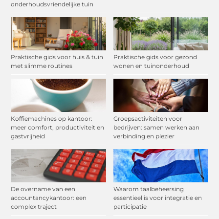
onderhoudsvriendelijke tuin
Praktische gids voor huis & tuin
Praktische gids voor gezond
met slimme routines
wonen en tuinonderhoud
Koffiemachines op kantoor:
Groepsactiviteiten voor
meer comfort, productiviteit en
bedrijven: samen werken aan
gastvrijheid
verbinding en plezier
De overname van een
Waarom taalbeheersing
accountancykantoor: een
essentieel is voor integratie en
complex traject
participatie