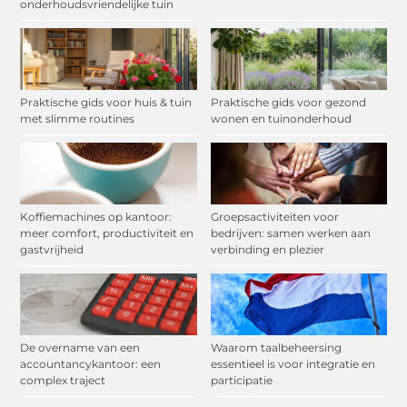
onderhoudsvriendelijke tuin
Praktische gids voor huis & tuin
Praktische gids voor gezond
met slimme routines
wonen en tuinonderhoud
Koffiemachines op kantoor:
Groepsactiviteiten voor
meer comfort, productiviteit en
bedrijven: samen werken aan
gastvrijheid
verbinding en plezier
De overname van een
Waarom taalbeheersing
accountancykantoor: een
essentieel is voor integratie en
complex traject
participatie