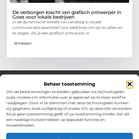
De verborgen kracht van grafisch ontwerper in
Goes voor lokale bedrijven
In de dynamische wereld van vandaag is visuele
communicatie essentieel voor bedrijven om op te vallen en
te slagen. Als je een grafisch ontwerper in
Winkelen
Beheer toestemming
Om de beste ervaringen te bieden, gebruiken wij technologieën
Over Chobmak
zoals cookies om informatie over je apparaat op te slaan en/of te
Jouw gids voor inspiratie en tips uit het dagelijks leven.
raadplegen. Door in te stemmen met deze technologieën kunnen
Ontdek een brede verzameling blogs en artikelen die je helpen
wij gegevens zoals surfgedrag of unieke ID's op deze site verwerken.
om het meeste uit elke dag te halen, met praktische adviezen
Als je geen toestemming geeft of uw toestemming intrekt, kan dit
en verrassende inzichten.
een nadelige invloed hebben op bepaalde functies en
mogelijkheden.
Bericht categorie