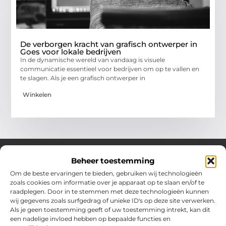
De verborgen kracht van grafisch ontwerper in
Goes voor lokale bedrijven
In de dynamische wereld van vandaag is visuele
communicatie essentieel voor bedrijven om op te vallen en
te slagen. Als je een grafisch ontwerper in
Winkelen
Beheer toestemming
Om de beste ervaringen te bieden, gebruiken wij technologieën
Over Chobmak
zoals cookies om informatie over je apparaat op te slaan en/of te
Jouw gids voor inspiratie en tips uit het dagelijks leven.
raadplegen. Door in te stemmen met deze technologieën kunnen
Ontdek een brede verzameling blogs en artikelen die je helpen
wij gegevens zoals surfgedrag of unieke ID's op deze site verwerken.
om het meeste uit elke dag te halen, met praktische adviezen
Als je geen toestemming geeft of uw toestemming intrekt, kan dit
en verrassende inzichten.
een nadelige invloed hebben op bepaalde functies en