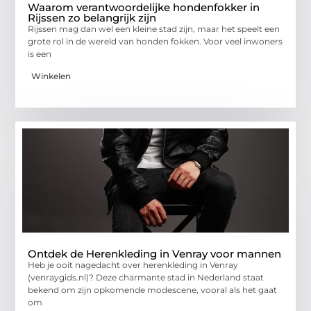
Waarom verantwoordelijke hondenfokker in
Rijssen zo belangrijk zijn
Rijssen mag dan wel een kleine stad zijn, maar het speelt een
grote rol in de wereld van honden fokken. Voor veel inwoners
is een
Winkelen
Ontdek de Herenkleding in Venray voor mannen
Heb je ooit nagedacht over herenkleding in Venray
(venraygids.nl)? Deze charmante stad in Nederland staat
bekend om zijn opkomende modescene, vooral als het gaat
om