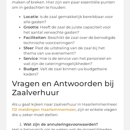
maken of breken. Hier zijn een paar essentiële punten
om in gedachten te houden:
Locatie
: Is de zaal gemakkelijk bereikbaar voor
alle gasten?
Grootte
: Heeft de zaal de juiste capaciteit voor
het aantal verwachte gasten?
Faciliteiten
: Beschikt de zaal over de benodigde
technische voorzieningen?
Sfeer
: Past de uitstraling van de zaal bij het
thema van uw evenement?
Service
: Hoe is de service van het personeel en
wat zijn de cateringmogelijkheden?
Budget
: Valt de zaal binnen uw budgettaire
kaders?
Vragen en Antwoorden bij
Zaalverhuur
Als u gaat kijken naar zaalverhuur in Haarlemmermeer.
112 meldingen Haarlemmermeer
, zijn er enkele vragen
die u zeker moet stellen:
Wat zijn de annuleringsvoorwaarden?
Het is belangrijk om te weten wat de mogelijkheden