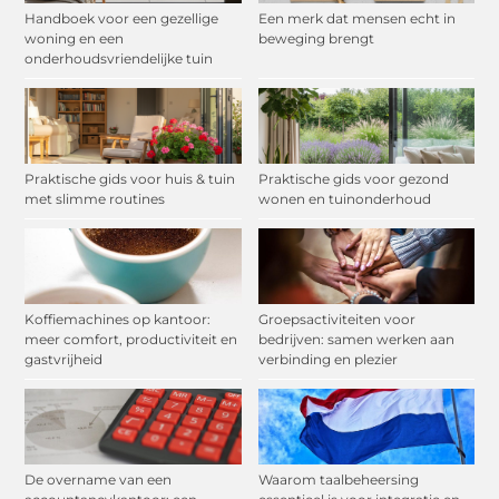
Handboek voor een gezellige
Een merk dat mensen echt in
woning en een
beweging brengt
onderhoudsvriendelijke tuin
Praktische gids voor huis & tuin
Praktische gids voor gezond
met slimme routines
wonen en tuinonderhoud
Koffiemachines op kantoor:
Groepsactiviteiten voor
meer comfort, productiviteit en
bedrijven: samen werken aan
gastvrijheid
verbinding en plezier
De overname van een
Waarom taalbeheersing