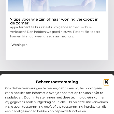
7 tips voor wie zijn of haar woning verkoopt in
de zomer
appartement te huur Gaat u volgende zomer uw huis
verkopen? Dan hebben we goed nieuws: Potentiële kopers
komen bij mooi weer graag naar het huis.
Woningen
Beheer toestemming
Om de beste ervaringen te bieden, gebruiken wij technologieën
Over Chobmak
zoals cookies om informatie over je apparaat op te slaan en/of te
Jouw gids voor inspiratie en tips uit het dagelijks leven.
raadplegen. Door in te stemmen met deze technologieën kunnen
Ontdek een brede verzameling blogs en artikelen die je helpen
wij gegevens zoals surfgedrag of unieke ID's op deze site verwerken.
om het meeste uit elke dag te halen, met praktische adviezen
Als je geen toestemming geeft of uw toestemming intrekt, kan dit
en verrassende inzichten.
een nadelige invloed hebben op bepaalde functies en