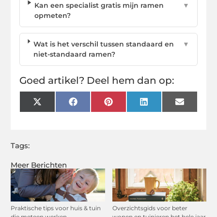
Kan een specialist gratis mijn ramen
▼
opmeten?
Wat is het verschil tussen standaard en
▼
niet-standaard ramen?
Goed artikel? Deel hem dan op:
X
Facebook
Pinterest
LinkedIn
Email
(Twitter)
Tags:
Meer Berichten
Praktische tips voor huis & tuin
Overzichtsgids voor beter
die meteen werken
wonen en tuinieren het hele jaar