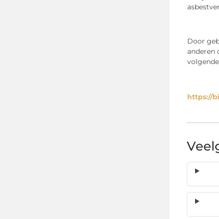
asbestver
Door gebr
anderen 
volgende 
https://
Veel