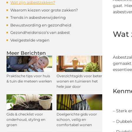
Wat zijn asbestzakken?
gaat. Hi
Waarom kiezen voor grote zakken?
asbestver
Trends in asbestverwijdering
Bewustwording en gezondheid
Wat 
Gezondheidsrisico’s van asbest
Veelgestelde vragen
Meer Berichten
Asbestzak
gemaakt v
essentiee
Praktische tips voor huis
Overzichtsgids voor beter
& tuin die meteen werken
wonen en tuinieren het
hele jaar door
Kenme
– Sterk e
Gids & checklist voor
Doelgerichte gids voor
onderhoud, styling en
schoon, veilig en
– Dubbel
groen
comfortabel wonen
– Duideli