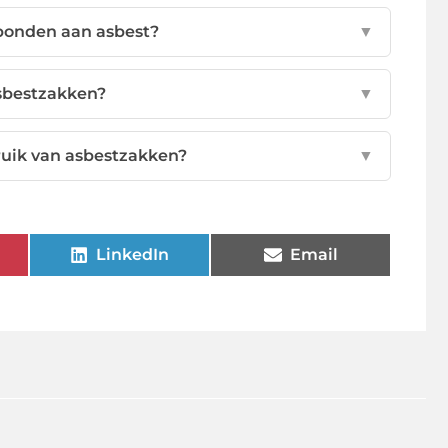
rbonden aan asbest?
▼
asbestzakken?
▼
bruik van asbestzakken?
▼
LinkedIn
Email