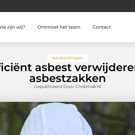
ie zijn wij?
Ontmoet het team
Contact
Aanbiedingen
fficiënt asbest verwijder
asbestzakken
Gepubliceerd Door Chobmak.nl