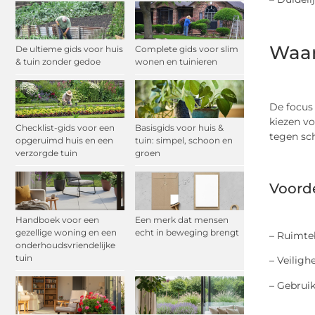
Waar
De ultieme gids voor huis
Complete gids voor slim
& tuin zonder gedoe
wonen en tuinieren
De focus 
kiezen vo
Checklist-gids voor een
Basisgids voor huis &
tegen sch
opgeruimd huis en een
tuin: simpel, schoon en
verzorgde tuin
groen
Voord
Handboek voor een
Een merk dat mensen
gezellige woning en een
echt in beweging brengt
– Ruimteb
onderhoudsvriendelijke
tuin
– Veilig
– Gebruik