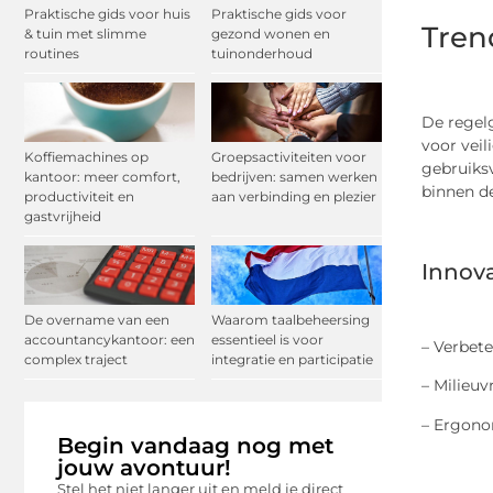
Praktische gids voor huis
Praktische gids voor
Tren
& tuin met slimme
gezond wonen en
routines
tuinonderhoud
De regel
voor veil
Koffiemachines op
Groepsactiviteiten voor
gebruiksv
kantoor: meer comfort,
bedrijven: samen werken
binnen de
productiviteit en
aan verbinding en plezier
gastvrijheid
Innova
De overname van een
Waarom taalbeheersing
accountancykantoor: een
essentieel is voor
– Verbete
complex traject
integratie en participatie
– Milieuv
– Ergonom
Begin vandaag nog met
jouw avontuur!
Stel het niet langer uit en meld je direct