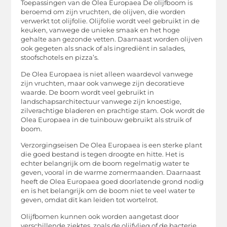
Toepassingen van de Olea Europaea De olijfboom is
beroemd om zijn vruchten, de olijven, die worden
verwerkt tot olijfolie. Olijfolie wordt veel gebruikt in de
keuken, vanwege de unieke smaak en het hoge
gehalte aan gezonde vetten. Daarnaast worden olijven
ook gegeten als snack of als ingrediënt in salades,
stoofschotels en pizza’s.
De Olea Europaea is niet alleen waardevol vanwege
zijn vruchten, maar ook vanwege zijn decoratieve
waarde. De boom wordt veel gebruikt in
landschapsarchitectuur vanwege zijn knoestige,
zilverachtige bladeren en prachtige stam. Ook wordt de
Olea Europaea in de tuinbouw gebruikt als struik of
boom.
Verzorgingseisen De Olea Europaea is een sterke plant
die goed bestand is tegen droogte en hitte. Het is
echter belangrijk om de boom regelmatig water te
geven, vooral in de warme zomermaanden. Daarnaast
heeft de Olea Europaea goed doorlatende grond nodig
en is het belangrijk om de boom niet te veel water te
geven, omdat dit kan leiden tot wortelrot.
Olijfbomen kunnen ook worden aangetast door
verschillende ziektes, zoals de olijfvlieg of de bacterie