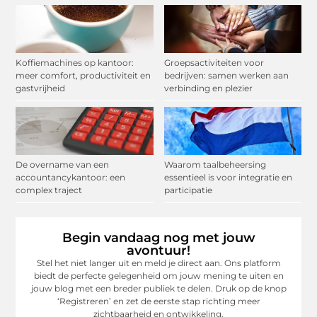
Koffiemachines op kantoor:
Groepsactiviteiten voor
meer comfort, productiviteit en
bedrijven: samen werken aan
gastvrijheid
verbinding en plezier
De overname van een
Waarom taalbeheersing
accountancykantoor: een
essentieel is voor integratie en
complex traject
participatie
Begin vandaag nog met jouw
avontuur!
Stel het niet langer uit en meld je direct aan. Ons platform
biedt de perfecte gelegenheid om jouw mening te uiten en
jouw blog met een breder publiek te delen. Druk op de knop
‘Registreren’ en zet de eerste stap richting meer
zichtbaarheid en ontwikkeling.