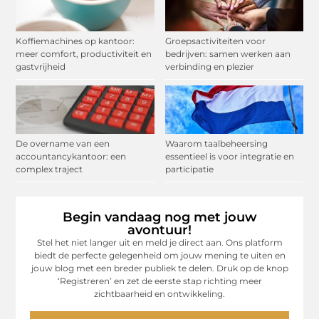
Koffiemachines op kantoor:
Groepsactiviteiten voor
meer comfort, productiviteit en
bedrijven: samen werken aan
gastvrijheid
verbinding en plezier
De overname van een
Waarom taalbeheersing
accountancykantoor: een
essentieel is voor integratie en
complex traject
participatie
Begin vandaag nog met jouw
avontuur!
Stel het niet langer uit en meld je direct aan. Ons platform
biedt de perfecte gelegenheid om jouw mening te uiten en
jouw blog met een breder publiek te delen. Druk op de knop
‘Registreren’ en zet de eerste stap richting meer
zichtbaarheid en ontwikkeling.