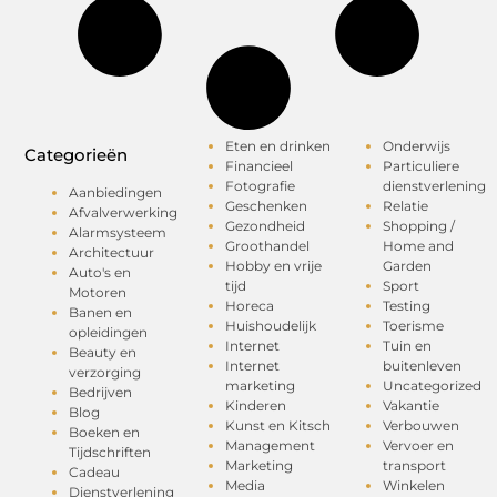
Eten en drinken
Onderwijs
Categorieën
Financieel
Particuliere
Fotografie
dienstverlening
Aanbiedingen
Geschenken
Relatie
Afvalverwerking
Gezondheid
Shopping /
Alarmsysteem
Groothandel
Home and
Architectuur
Hobby en vrije
Garden
Auto's en
tijd
Sport
Motoren
Horeca
Testing
Banen en
Huishoudelijk
Toerisme
opleidingen
Internet
Tuin en
Beauty en
Internet
buitenleven
verzorging
marketing
Uncategorized
Bedrijven
Kinderen
Vakantie
Blog
Kunst en Kitsch
Verbouwen
Boeken en
Management
Vervoer en
Tijdschriften
Marketing
transport
Cadeau
Media
Winkelen
Dienstverlening