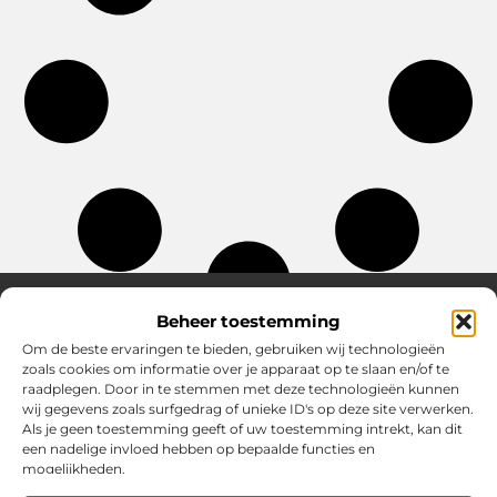
Beheer toestemming
Om de beste ervaringen te bieden, gebruiken wij technologieën
Over Chobmak
zoals cookies om informatie over je apparaat op te slaan en/of te
Jouw gids voor inspiratie en tips uit het dagelijks leven.
raadplegen. Door in te stemmen met deze technologieën kunnen
Ontdek een brede verzameling blogs en artikelen die je helpen
wij gegevens zoals surfgedrag of unieke ID's op deze site verwerken.
om het meeste uit elke dag te halen, met praktische adviezen
Als je geen toestemming geeft of uw toestemming intrekt, kan dit
en verrassende inzichten.
een nadelige invloed hebben op bepaalde functies en
mogelijkheden.
Bericht categorie