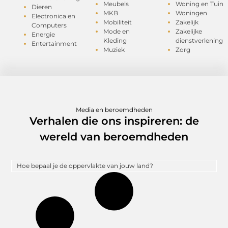
Meubels
Woning en Tuin
Dieren
MKB
Woningen
Electronica en
Mobiliteit
Zakelijk
Computers
Mode en
Zakelijke
Energie
Kleding
dienstverlening
Entertainment
Muziek
Zorg
Media en beroemdheden
Verhalen die ons inspireren: de
wereld van beroemdheden
Hoe bepaal je de oppervlakte van jouw land?