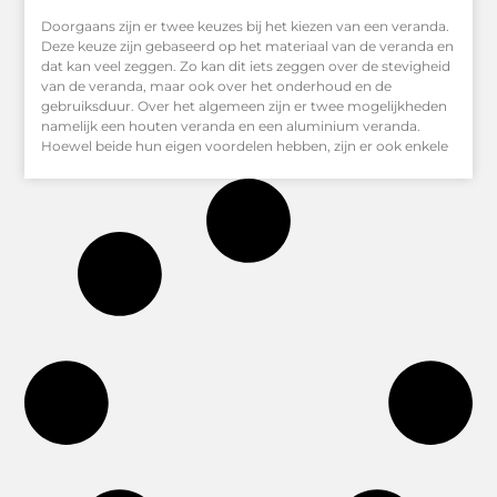
Doorgaans zijn er twee keuzes bij het kiezen van een veranda.
Deze keuze zijn gebaseerd op het materiaal van de veranda en
dat kan veel zeggen. Zo kan dit iets zeggen over de stevigheid
van de veranda, maar ook over het onderhoud en de
gebruiksduur. Over het algemeen zijn er twee mogelijkheden
namelijk een houten veranda en een aluminium veranda.
Hoewel beide hun eigen voordelen hebben, zijn er ook enkele