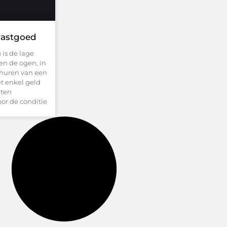
 vastgoed
 is de lage
en de ogen, in
rhuren van een
et enkel geld
eten
oor de conditie