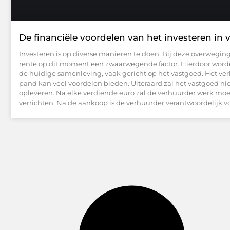
De financiële voordelen van het investeren in
Investeren is op diverse manieren te doen. Bij deze overweging
rente op dit moment een zwaarwegende factor. Hierdoor word
de huidige samenleving, vaak gericht op het vastgoed. Het ve
pand kan veel voordelen bieden. Uiteraard zal het vastgoed ni
opleveren. Na elke verdiende euro zal de verhuurder werk mo
verrichten. Na de aankoop is de verhuurder verantwoordelijk v