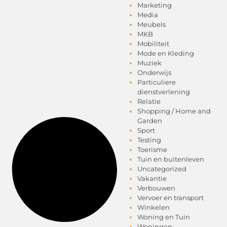
Marketing
Media
Meubels
MKB
Mobiliteit
Mode en Kleding
Muziek
Onderwijs
Particuliere
dienstverlening
Relatie
Shopping / Home and
Garden
Sport
Testing
Toerisme
Tuin en buitenleven
Uncategorized
Vakantie
Verbouwen
Vervoer en transport
Winkelen
Woning en Tuin
Woningen