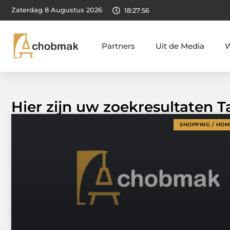
Zaterdag 8 Augustus 2026
18:27:57
Partners
Uit de Media
W
Hier zijn uw zoekresultaten 
SHOPPING / HO