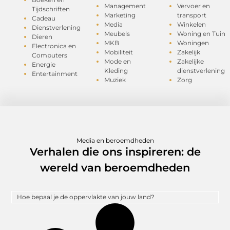
Management
Vervoer en
Tijdschriften
Marketing
transport
Cadeau
Media
Winkelen
Dienstverlening
Meubels
Woning en Tuin
Dieren
MKB
Woningen
Electronica en
Mobiliteit
Zakelijk
Computers
Mode en
Zakelijke
Energie
Kleding
dienstverlening
Entertainment
Muziek
Zorg
Media en beroemdheden
Verhalen die ons inspireren: de
wereld van beroemdheden
Hoe bepaal je de oppervlakte van jouw land?