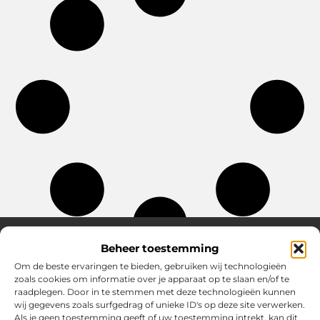
Beheer toestemming
Om de beste ervaringen te bieden, gebruiken wij technologieën
Over Chobmak
zoals cookies om informatie over je apparaat op te slaan en/of te
Jouw gids voor inspiratie en tips uit het dagelijks leven.
raadplegen. Door in te stemmen met deze technologieën kunnen
Ontdek een brede verzameling blogs en artikelen die je helpen
wij gegevens zoals surfgedrag of unieke ID's op deze site verwerken.
om het meeste uit elke dag te halen, met praktische adviezen
Als je geen toestemming geeft of uw toestemming intrekt, kan dit