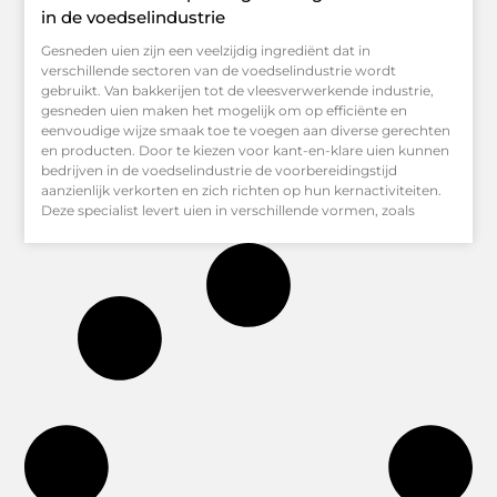
in de voedselindustrie
Gesneden uien zijn een veelzijdig ingrediënt dat in
verschillende sectoren van de voedselindustrie wordt
gebruikt. Van bakkerijen tot de vleesverwerkende industrie,
gesneden uien maken het mogelijk om op efficiënte en
eenvoudige wijze smaak toe te voegen aan diverse gerechten
en producten. Door te kiezen voor kant-en-klare uien kunnen
bedrijven in de voedselindustrie de voorbereidingstijd
aanzienlijk verkorten en zich richten op hun kernactiviteiten.
Deze specialist levert uien in verschillende vormen, zoals