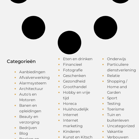
Eten en drinken
Onderwijs
Categorieën
Financieel
Particuliere
Fotografie
dienstverlening
Aanbiedingen
Geschenken
Relatie
Afvalverwerking
Gezondheid
Shopping /
Alarmsysteem
Groothandel
Home and
Architectuur
Hobby en vrije
Garden
Auto's en
tijd
Sport
Motoren
Horeca
Testing
Banen en
Huishoudelijk
Toerisme
opleidingen
Internet
Tuin en
Beauty en
Internet
buitenleven
verzorging
marketing
Uncategorized
Bedrijven
Kinderen
Vakantie
Blog
Kunst en Kitsch
Verbouwen
Boeken en