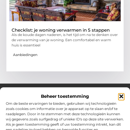
Checklist: je woning verwarmen in 5 stappen
Als de koude dagen naderen, is het tijd om na te denken over
de verwarming van je woning. Een comfortabel en warm
huis is essentieel
Aanbiedingen
Beheer toestemming
Om de beste ervaringen te bieden, gebruiken wij technologieën
Over Chobmak
zoals cookies om informatie over je apparaat op te slaan en/of te
Jouw gids voor inspiratie en tips uit het dagelijks leven.
raadplegen. Door in te stemmen met deze technologieën kunnen
Ontdek een brede verzameling blogs en artikelen die je helpen
wij gegevens zoals surfgedrag of unieke ID's op deze site verwerken.
om het meeste uit elke dag te halen, met praktische adviezen
Als je geen toestemming geeft of uw toestemming intrekt, kan dit
en verrassende inzichten.
een nadelige invloed hebben op bepaalde functies en