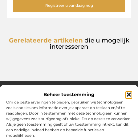
Registreer u vandaag nog
Gerelateerde artikelen
die u mogelijk
interesseren
Beheer toestemming
Om de beste ervaringen te bieden, gebruiken wij technologieën
Over Chobmak
zoals cookies om informatie over je apparaat op te slaan en/of te
Jouw gids voor inspiratie en tips uit het dagelijks leven.
raadplegen. Door in te stemmen met deze technologieën kunnen
Ontdek een brede verzameling blogs en artikelen die je helpen
wij gegevens zoals surfgedrag of unieke ID's op deze site verwerken.
om het meeste uit elke dag te halen, met praktische adviezen
Als je geen toestemming geeft of uw toestemming intrekt, kan dit
en verrassende inzichten.
een nadelige invloed hebben op bepaalde functies en
mogelijkheden.