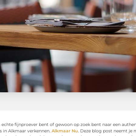
n echte fijnproever bent of gewoon op zoek bent naar een authe
’s in Alkmaar verkennen.
Alkmaar Nu
. Deze blog post neemt je m