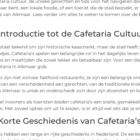
etaria cultuur, de unieke gerechten en tips voor het navigeren d
ar bent, een lokale foodie, of een toerist die de stad bezoekt, er
’s van Alkmaar. Lees verder om alles te weten te komen over de
Introductie tot de Cafetaria Cultu
taat bekend om zijn historische kaasmarkt, maar de stad heeft 
jes. Cafetaria’s spelen een belangrijke rol in het dagelijks lev
s en maaltijden die zowel lekker als betaalbaar zijn. Voor een di
taria in Alkmaar gids.
’s zijn niet zomaar fastfood restaurants; ze zijn een belangrijk 
van een verscheidenheid aan gerechten, van de traditionele kro
n Alkmaar is uniek en onderscheidt zich door zijn diversiteit en kw
l inwoners als toeristen bieden cafetaria’s een snelle, gemakkel
. Met zoveel opties om uit te kiezen, is er altijd wel iets dat je 
Korte Geschiedenis van Cafetaria’
’s hebben een lange en rijke geschiedenis in Nederland. De eerst