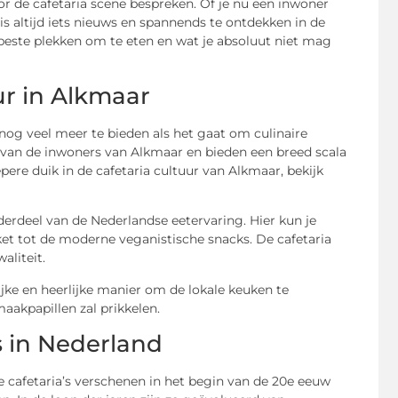
oor de cafetaria scene bespreken. Of je nu een inwoner
 is altijd iets nieuws en spannends te ontdekken in de
 beste plekken om te eten en wat je absoluut niet mag
ur in Alkmaar
nog veel meer te bieden als het gaat om culinaire
en van de inwoners van Alkmaar en bieden een breed scala
epere duik in de cafetaria cultuur van Alkmaar, bekijk
onderdeel van de Nederlandse eetervaring. Hier kun je
ket tot de moderne veganistische snacks. De cafetaria
aliteit.
ijke en heerlijke manier om de lokale keuken te
smaakpapillen zal prikkelen.
s in Nederland
e cafetaria’s verschenen in het begin van de 20e eeuw