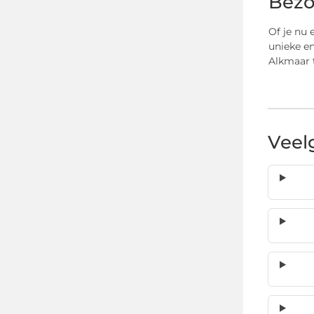
Bezo
Of je nu 
unieke en
Alkmaar t
Veel