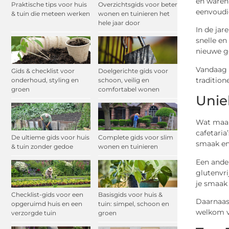
en waren 
Praktische tips voor huis
Overzichtsgids voor beter
eenvoudi
& tuin die meteen werken
wonen en tuinieren het
hele jaar door
In de jar
snelle en
nieuwe g
Vandaag d
Gids & checklist voor
Doelgerichte gids voor
tradition
onderhoud, styling en
schoon, veilig en
groen
comfortabel wonen
Unie
Wat maakt
cafetaria
De ultieme gids voor huis
Complete gids voor slim
smaak en 
& tuin zonder gedoe
wonen en tuinieren
Een ander
glutenvri
je smaak
Checklist-gids voor een
Basisgids voor huis &
Daarnaast
opgeruimd huis en een
tuin: simpel, schoon en
welkom vo
verzorgde tuin
groen