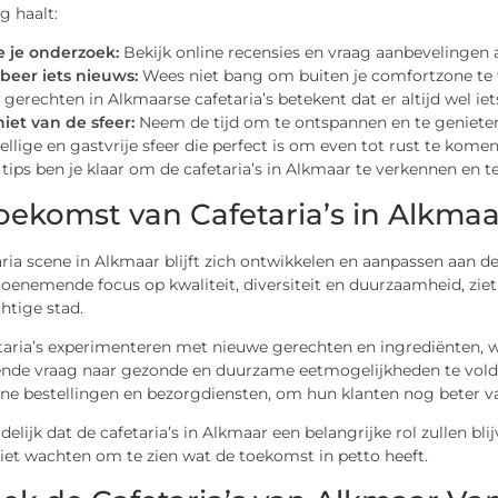
g haalt:
 je onderzoek:
Bekijk online recensies en vraag aanbevelingen a
beer iets nieuws:
Wees niet bang om buiten je comfortzone te t
 gerechten in Alkmaarse cafetaria’s betekent dat er altijd wel iet
iet van de sfeer:
Neem de tijd om te ontspannen en te genieten 
ellige en gastvrije sfeer die perfect is om even tot rust te komen
tips ben je klaar om de cafetaria’s in Alkmaar te verkennen en t
oekomst van Cafetaria’s in Alkmaa
ria scene in Alkmaar blijft zich ontwikkelen en aanpassen aan 
oenemende focus op kwaliteit, diversiteit en duurzaamheid, ziet 
htige stad.
taria’s experimenteren met nieuwe gerechten en ingrediënten, w
ende vraag naar gezonde en duurzame eetmogelijkheden te voldo
ine bestellingen en bezorgdiensten, om hun klanten nog beter van
idelijk dat de cafetaria’s in Alkmaar een belangrijke rol zullen bl
iet wachten om te zien wat de toekomst in petto heeft.