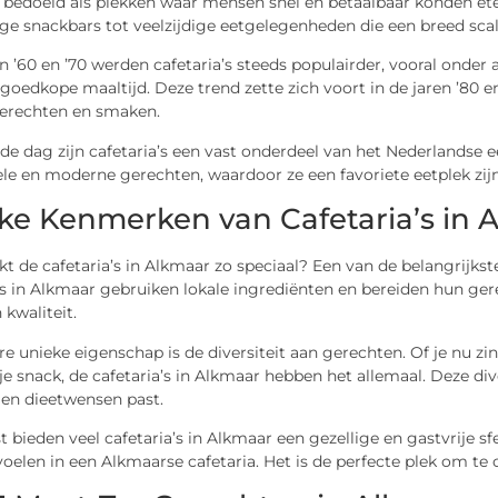
bedoeld als plekken waar mensen snel en betaalbaar konden eten
ge snackbars tot veelzijdige eetgelegenheden die een breed sca
en ’60 en ’70 werden cafetaria’s steeds populairder, vooral onde
 goedkope maaltijd. Deze trend zette zich voort in de jaren ’80 
erechten en smaken.
e dag zijn cafetaria’s een vast onderdeel van het Nederlandse 
ele en moderne gerechten, waardoor ze een favoriete eetplek zij
ke Kenmerken van Cafetaria’s in 
 de cafetaria’s in Alkmaar zo speciaal? Een van de belangrijkst
’s in Alkmaar gebruiken lokale ingrediënten en bereiden hun ge
kwaliteit.
e unieke eigenschap is de diversiteit aan gerechten. Of je nu zin 
je snack, de cafetaria’s in Alkmaar hebben het allemaal. Deze div
 en dieetwensen past.
 bieden veel cafetaria’s in Alkmaar een gezellige en gastvrije sfee
elen in een Alkmaarse cafetaria. Het is de perfecte plek om te 