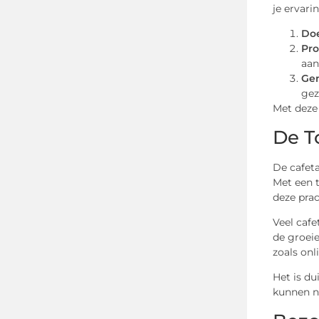
je ervarin
Doe
Pro
aan
Gen
gez
Met deze 
De T
De cafeta
Met een t
deze prac
Veel cafe
de groei
zoals onl
Het is du
kunnen n