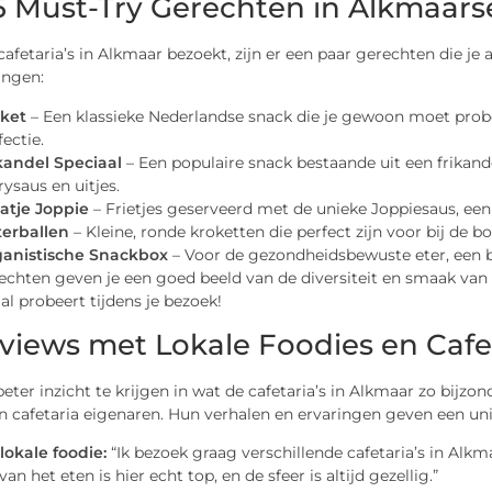
5 Must-Try Gerechten in Alkmaarse
 cafetaria’s in Alkmaar bezoekt, zijn er een paar gerechten die je 
ingen:
ket
– Een klassieke Nederlandse snack die je gewoon moet prob
fectie.
kandel Speciaal
– Een populaire snack bestaande uit een frikand
rysaus en uitjes.
atje Joppie
– Frietjes geserveerd met de unieke Joppiesaus, een 
terballen
– Kleine, ronde kroketten die perfect zijn voor bij de bo
anistische Snackbox
– Voor de gezondheidsbewuste eter, een b
chten geven je een goed beeld van de diversiteit en smaak van h
al probeert tijdens je bezoek!
rviews met Lokale Foodies en Cafe
ter inzicht te krijgen in wat de cafetaria’s in Alkmaar zo bijz
n cafetaria eigenaren. Hun verhalen en ervaringen geven een unie
lokale foodie:
“Ik bezoek graag verschillende cafetaria’s in Alkm
van het eten is hier echt top, en de sfeer is altijd gezellig.”