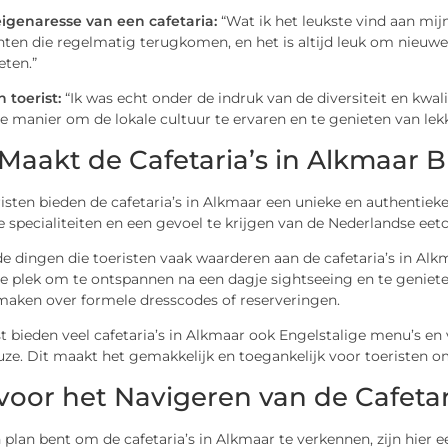
eigenaresse van een cafetaria:
“Wat ik het leukste vind aan mij
anten die regelmatig terugkomen, en het is altijd leuk om nieu
eten.”
 toerist:
“Ik was echt onder de indruk van de diversiteit en kwalit
 manier om de lokale cultuur te ervaren en te genieten van lekk
Maakt de Cafetaria’s in Alkmaar B
isten bieden de cafetaria’s in Alkmaar een unieke en authentieke
e specialiteiten en een gevoel te krijgen van de Nederlandse eetc
e dingen die toeristen vaak waarderen aan de cafetaria’s in Alkma
 plek om te ontspannen na een dagje sightseeing en te genieten
 maken over formele dresscodes of reserveringen.
 bieden veel cafetaria’s in Alkmaar ook Engelstalige menu’s en v
uze. Dit maakt het gemakkelijk en toegankelijk voor toeristen o
 voor het Navigeren van de Cafeta
n plan bent om de cafetaria’s in Alkmaar te verkennen, zijn hier 