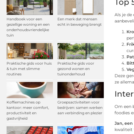
Top 
Als je de
Handboek voor een
Een merk dat mensen
aanbevel
gezellige woning en een
echt in beweging brengt
onderhoudsvriendelijke
Kro
tuin
per
Fri
cur
Pat
Bit
Praktische gids voor huis
Praktische gids voor
& tuin met slimme
gezond wonen en
Veg
routines
tuinonderhoud
Deze gere
ze allema
Inte
Koffiemachines op
Groepsactiviteiten voor
Om een be
kantoor: meer comfort,
bedrijven: samen werken
foodies e
productiviteit en
aan verbinding en plezier
gastvrijheid
Jan, een 
kwaliteit 