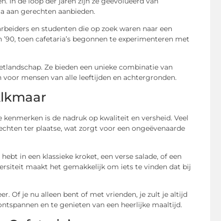
. In de loop der jaren zijn ze geëvolueerd van
la aan gerechten aanbieden.
r arbeiders en studenten die op zoek waren naar een
en ’90, toen cafetaria’s begonnen te experimenteren met
eetlandschap. Ze bieden een unieke combinatie van
n voor mensen van alle leeftijden en achtergronden.
Alkmaar
e kenmerken is de nadruk op kwaliteit en versheid. Veel
rechten ter plaatse, wat zorgt voor een ongeëvenaarde
hebt in een klassieke kroket, een verse salade, of een
ersiteit maakt het gemakkelijk om iets te vinden dat bij
r. Of je nu alleen bent of met vrienden, je zult je altijd
ontspannen en te genieten van een heerlijke maaltijd.