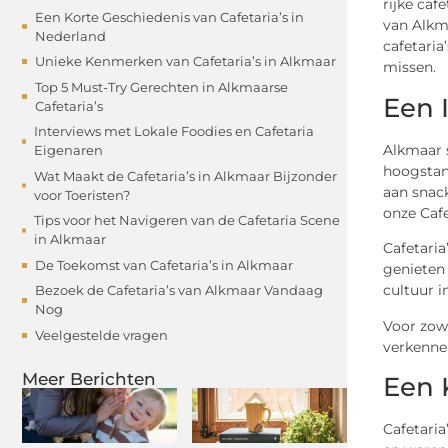
rijke caf
Een Korte Geschiedenis van Cafetaria’s in
van Alkma
Nederland
cafetaria
Unieke Kenmerken van Cafetaria’s in Alkmaar
missen.
Top 5 Must-Try Gerechten in Alkmaarse
Een 
Cafetaria’s
Interviews met Lokale Foodies en Cafetaria
Alkmaar s
Eigenaren
hoogstand
Wat Maakt de Cafetaria’s in Alkmaar Bijzonder
aan snack
voor Toeristen?
onze Cafe
Tips voor het Navigeren van de Cafetaria Scene
in Alkmaar
Cafetaria
De Toekomst van Cafetaria’s in Alkmaar
genieten 
cultuur i
Bezoek de Cafetaria’s van Alkmaar Vandaag
Nog
Voor zowe
Veelgestelde vragen
verkennen
Meer Berichten
Een 
Cafetaria