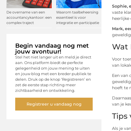
Sophie, 
vaste kl
De overname van een
Waarom taalbeheersing
accountancykantoor: een
essentieel is voor
heerlijke 
complex traject
integratie en participatie
Mark, een
geweldige
Wat 
Begin vandaag nog met
jouw avontuur!
Stel het niet langer uit en meld je direct
Voor toer
aan. Ons platform biedt de perfecte
van lokal
gelegenheid om jouw mening te uiten
en jouw blog met een breder publiek te
Een van d
delen. Druk op de knop ‘Registreren’ en
geweldige
zet de eerste stap richting meer
hoeft te
zichtbaarheid en ontwikkeling.
Daarnaast
Registreer u vandaag nog
van je ke
Tips
Als je va