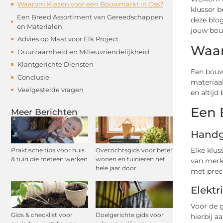
Waarom Kiezen voor een Bouwmarkt in Oss?
klusser b
Een Breed Assortiment van Gereedschappen
deze blo
en Materialen
jouw bou
Advies op Maat voor Elk Project
Waar
Duurzaamheid en Milieuvriendelijkheid
Klantgerichte Diensten
Een bouwm
Conclusie
materiaal
Veelgestelde vragen
en altijd
Een 
Meer Berichten
Handg
Elke klus
Praktische tips voor huis
Overzichtsgids voor beter
& tuin die meteen werken
wonen en tuinieren het
van merke
hele jaar door
met preci
Elekt
Voor de 
Gids & checklist voor
Doelgerichte gids voor
hierbij a