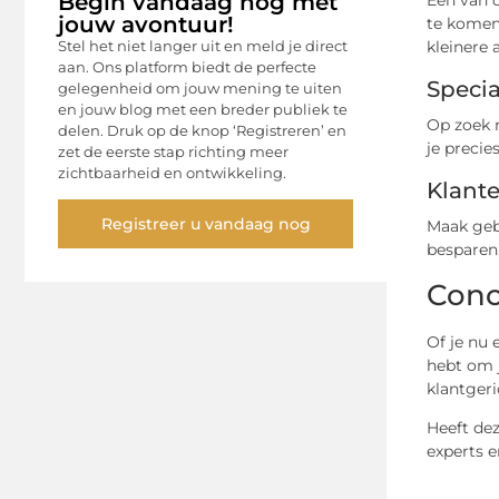
Begin vandaag nog met
Een van d
jouw avontuur!
te komen
Stel het niet langer uit en meld je direct
kleinere
aan. Ons platform biedt de perfecte
Specia
gelegenheid om jouw mening te uiten
en jouw blog met een breder publiek te
Op zoek n
delen. Druk op de knop ‘Registreren’ en
je precie
zet de eerste stap richting meer
zichtbaarheid en ontwikkeling.
Klant
Registreer u vandaag nog
Maak gebr
besparen 
Conc
Of je nu 
hebt om j
klantgeri
Heeft de
experts 