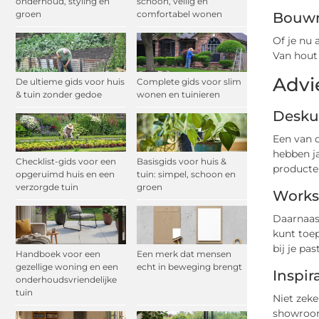
onderhoud, styling en
schoon, veilig en
groen
comfortabel wonen
Bouwm
Of je nu
Van hout 
Advi
De ultieme gids voor huis
Complete gids voor slim
& tuin zonder gedoe
wonen en tuinieren
Desku
Een van d
hebben ja
Checklist-gids voor een
Basisgids voor huis &
producten
opgeruimd huis en een
tuin: simpel, schoon en
verzorgde tuin
groen
Works
Daarnaas
kunt toep
bij je past
Handboek voor een
Een merk dat mensen
gezellige woning en een
echt in beweging brengt
Inspir
onderhoudsvriendelijke
tuin
Niet zeke
showroom