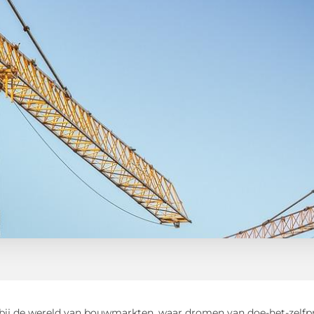
ij de wereld van bouwmarkten, waar dromen van doe-het-zelfpro