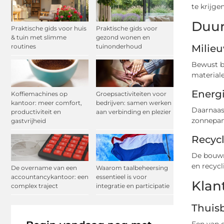
te krijge
Duur
Praktische gids voor huis
Praktische gids voor
& tuin met slimme
gezond wonen en
Milieu
routines
tuinonderhoud
Bewust bo
materiale
Energ
Koffiemachines op
Groepsactiviteiten voor
kantoor: meer comfort,
bedrijven: samen werken
Daarnaast
productiviteit en
aan verbinding en plezier
zonnepane
gastvrijheid
Recycl
De bouwm
en recyc
De overname van een
Waarom taalbeheersing
accountancykantoor: een
essentieel is voor
Klan
complex traject
integratie en participatie
Thuis