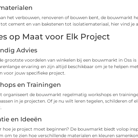
aterialen
 aan het verbouwen, renoveren of bouwen bent, de bouwmarkt h
tot cement en van bakstenen tot isolatiemateriaal, hier vind je a
es op Maat voor Elk Project
ndig Advies
e grootste voordelen van winkelen bij een bouwmarkt in Oss is 
renlange ervaring en zijn altijd beschikbaar om je te helpen me
 voor jouw specifieke project.
hops en Trainingen
t organiseert de bouwmarkt regelmatig workshops en trainingen.
assen in je projecten. Of je nu wilt leren tegelen, schilderen of e
.
atie en Ideeën
r hoe je project moet beginnen? De bouwmarkt biedt volop inspi
 om te zien hoe verschillende materialen en kleuren samenkome