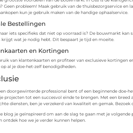
e grootste voordelen van de bouwmarkt in Oss is de klantgerich
? Geen probleem! Maak gebruik van de thuisbezorgservice en la
 aankopen kun je gebruik maken van de handige ophaalservice.
le Bestellingen
aar iets specifieks dat niet op voorraad is? De bouwmarkt kan s
s krijgt wat je nodig hebt. Dit bespaart je tijd en moeite.
enkaarten en Kortingen
uik van klantenkaarten en profiteer van exclusieve kortingen e
op al je doe-het-zelf benodigdheden.
lusie
een doorgewinterde professional bent of een beginnende doe-het
e projecten tot een succesvol einde te brengen. Met een breed 
chte diensten, ben je verzekerd van kwaliteit en gemak. Bezoek
ze blog je geïnspireerd om aan de slag te gaan met je volgende
en ontdek hoe we je verder kunnen helpen.