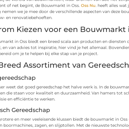
ent of net begint, de Bouwmarkt in Oss.
Oss Nu
. heeft alles wa
g nemen we je mee door de verschillende aspecten van deze bouw
w- en renovatiebehoeften.
om Kiezen voor een Bouwmarkt 
arkt in Oss biedt een breed scala aan producten en diensten di
, en van advies tot inspiratie, hier vind je het allemaal. Bovend
 bereid om je te helpen bij elke stap van je project.
Breed Assortiment van Gereedsch
ereedschap
ser weet dat goed gereedschap het halve werk is. In de bouwmar
n die staan voor kwaliteit en duurzaamheid. Van hamers tot sch
sie en efficiëntie te werken.
risch Gereedschap
grotere en meer veeleisende klussen biedt de bouwmarkt in Oss 
an boormachines, zagen, en slijptollen. Met de nieuwste technolog