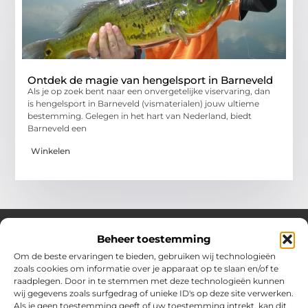
Ontdek de magie van hengelsport in Barneveld
Als je op zoek bent naar een onvergetelijke viservaring, dan
is hengelsport in Barneveld (vismaterialen) jouw ultieme
bestemming. Gelegen in het hart van Nederland, biedt
Barneveld een
Winkelen
Beheer toestemming
Om de beste ervaringen te bieden, gebruiken wij technologieën
Over Chobmak
zoals cookies om informatie over je apparaat op te slaan en/of te
Jouw gids voor inspiratie en tips uit het dagelijks leven.
raadplegen. Door in te stemmen met deze technologieën kunnen
Ontdek een brede verzameling blogs en artikelen die je helpen
wij gegevens zoals surfgedrag of unieke ID's op deze site verwerken.
om het meeste uit elke dag te halen, met praktische adviezen
Als je geen toestemming geeft of uw toestemming intrekt, kan dit