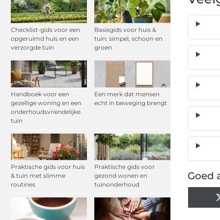
Checklist-gids voor een
Basisgids voor huis &
opgeruimd huis en een
tuin: simpel, schoon en
verzorgde tuin
groen
Handboek voor een
Een merk dat mensen
gezellige woning en een
echt in beweging brengt
onderhoudsvriendelijke
tuin
Praktische gids voor huis
Praktische gids voor
Goed a
& tuin met slimme
gezond wonen en
routines
tuinonderhoud