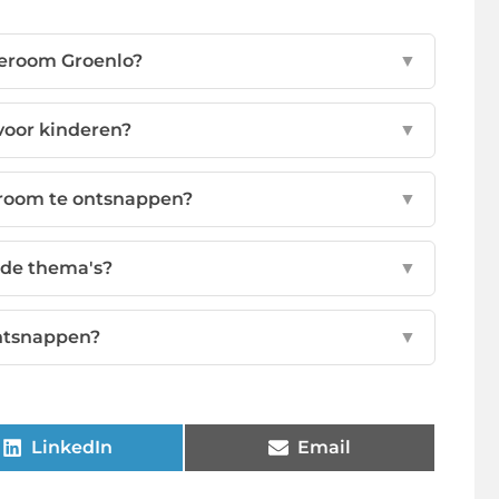
peroom Groenlo?
▼
voor kinderen?
▼
eroom te ontsnappen?
▼
ende thema's?
▼
ntsnappen?
▼
LinkedIn
Email