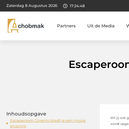
Zaterdag 8 Augustus 2026
17:24:49
Partners
Uit de Media
W
Escaperoom
Inhoudsopgave
Wil jij ook
Escaperoom Groenlo biedt je een mooie
wordt opgez
ervaring