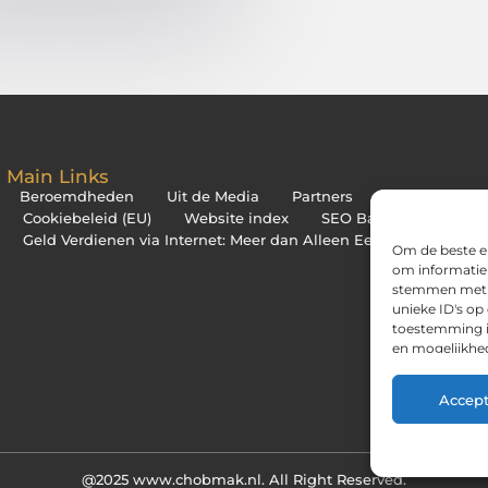
Main Links
Beroemdheden​
Uit de Media
Partners
Over ons
Cookiebeleid (EU)
Website index
SEO Backlinks Kopen: 
Geld Verdienen via Internet: Meer dan Alleen Een Bijverdienste
Om de beste er
om informatie 
stemmen met d
unieke ID's op
toestemming in
en mogelijkhe
Accep
@2025 www.chobmak.nl. All Right Reserved.