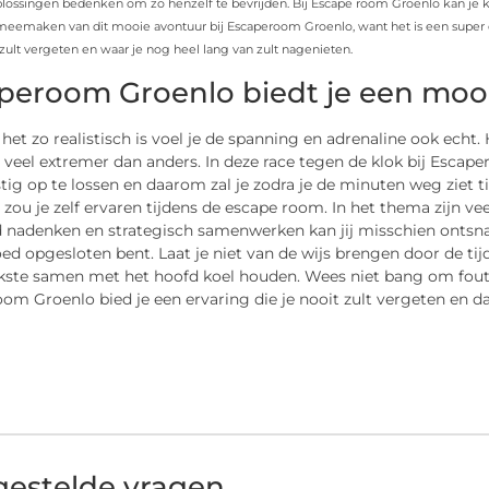
plossingen bedenken om zo henzelf te bevrijden. Bij Escape room Groenlo kan je kie
 meemaken van dit mooie avontuur bij Escaperoom Groenlo, want het is een super erva
zult vergeten en waar je nog heel lang van zult nagenieten.
peroom Groenlo biedt je een mooi
het zo realistisch is voel je de spanning en adrenaline ook echt. 
 veel extremer dan anders. In deze race tegen de klok bij Escap
astig op te lossen en daarom zal je zodra je de minuten weg ziet
zou je zelf ervaren tijdens de escape room. In het thema zijn ve
nadenken en strategisch samenwerken kan jij misschien ontsnapp
ed opgesloten bent. Laat je niet van de wijs brengen door de tij
jkste samen met het hoofd koel houden. Wees niet bang om fout
om Groenlo bied je een ervaring die je nooit zult vergeten en d
gestelde vragen