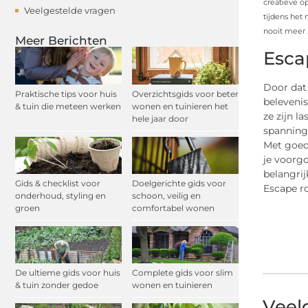
creatieve o
Veelgestelde vragen
tijdens het
nooit meer 
Meer Berichten
Esca
Door dat 
Praktische tips voor huis
Overzichtsgids voor beter
belevenis
& tuin die meteen werken
wonen en tuinieren het
ze zijn l
hele jaar door
spanning 
Met goed 
je voorgo
belangri
Gids & checklist voor
Doelgerichte gids voor
Escape ro
onderhoud, styling en
schoon, veilig en
groen
comfortabel wonen
De ultieme gids voor huis
Complete gids voor slim
& tuin zonder gedoe
wonen en tuinieren
Veel