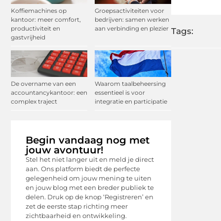
Koffiemachines op
Groepsactiviteiten voor
kantoor: meer comfort,
bedrijven: samen werken
productiviteit en
aan verbinding en plezier
Tags:
gastvrijheid
De overname van een
Waarom taalbeheersing
accountancykantoor: een
essentieel is voor
complex traject
integratie en participatie
Begin vandaag nog met
jouw avontuur!
Stel het niet langer uit en meld je direct
aan. Ons platform biedt de perfecte
gelegenheid om jouw mening te uiten
en jouw blog met een breder publiek te
delen. Druk op de knop ‘Registreren’ en
zet de eerste stap richting meer
zichtbaarheid en ontwikkeling.