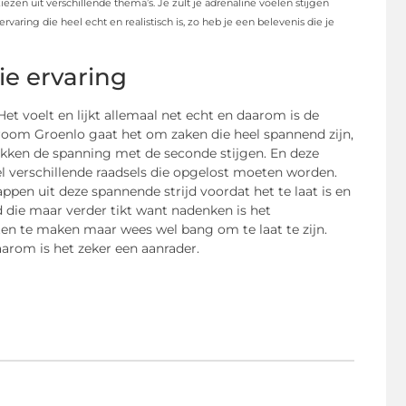
zen uit verschillende thema’s. Je zult je adrenaline voelen stijgen
ring die heel echt en realistisch is, zo heb je een belevenis die je
e ervaring
Het voelt en lijkt allemaal net echt en daarom is de
eroom Groenlo gaat het om zaken die heel spannend zijn,
 tikken de spanning met de seconde stijgen. En deze
el verschillende raadsels die opgelost moeten worden.
en uit deze spannende strijd voordat het te laat is en
d die maar verder tikt want nadenken is het
en te maken maar wees wel bang om te laat te zijn.
aarom is het zeker een aanrader.