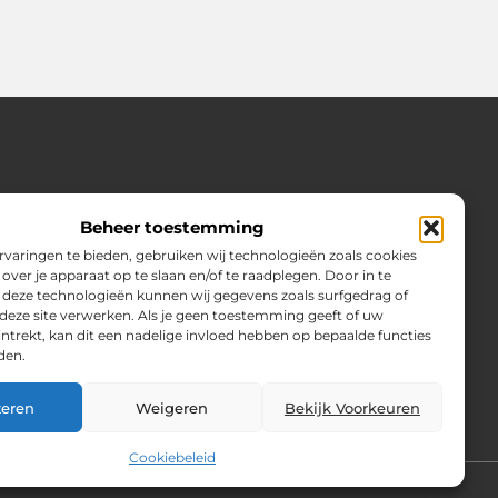
Ons team
Artikel publiceren
Contact
Slim Bouwen aan Jouw Online Autoriteit
Beheer toestemming
varingen te bieden, gebruiken wij technologieën zoals cookies
over je apparaat op te slaan en/of te raadplegen. Door in te
eze technologieën kunnen wij gegevens zoals surfgedrag of
 deze site verwerken. Als je geen toestemming geeft of uw
trekt, kan dit een nadelige invloed hebben op bepaalde functies
den.
teren
Weigeren
Bekijk Voorkeuren
Cookiebeleid