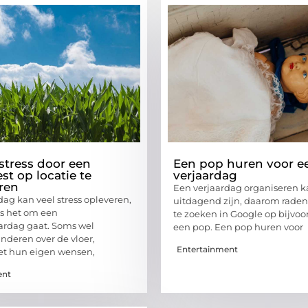
stress door een
Een pop huren voor e
st op locatie te
verjaardag
ren
Een verjaardag organiseren 
dag kan veel stress opleveren,
uitdagend zijn, daarom raden
s het om een
te zoeken in Google op bijvo
ardag gaat. Soms wel
een pop. Een pop huren voor
inderen over de vloer,
Entertainment
et hun eigen wensen,
ent