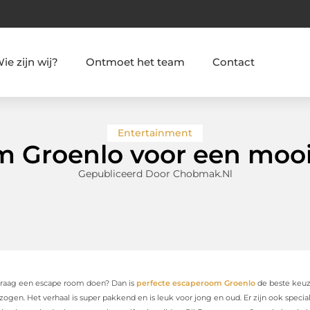
ie zijn wij?
Ontmoet het team
Contact
Entertainment
 Groenlo voor een mooi
Gepubliceerd Door Chobmak.nl
 graag een escape room doen? Dan is
perfecte escaperoom Groenlo
de beste keuz
ogen. Het verhaal is super pakkend en is leuk voor jong en oud. Er zijn ook specia