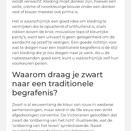
wordt verwacht. Kleding moet donker zijn, hoewel een
witte, crème of ivoorkleurige blouse onder een donker
vest of blazer meestal ook prima is.
Het is waarschijnlijk een goed idee om kleding te
vermijden die te opvallend of onthullend is, zoals
rokken boven de knie, mouwloze tops of kleurrijke
panty’s, want een uitvaart is geen gelegenheid om de
aandacht op jezelf te vestigen. Een goede richtlijn voor
wat te dragen naar een traditionele begrafenis is de stijl
van kleding die je zou dragen naar je werk. Als u de
nabestaanden goed kent, kunt u waarschijnlijk zelf hun
voorkeuren peilen.
Waarom draag je zwart
naar een traditionele
begrafenis?
Zwart is al eeuwenlang de kleur van rouw in westerse
samenlevingen, maar werd in de 19e eeuw een strikt
afgedwongen conventie. De Victorianen geloofden dat
zwart de ‘ontbering van het licht’ illustreerde, wat de
‘ontbering van het leven’ symboliseerde. Naast
rouwkleding was de kleur van Victoriaanse