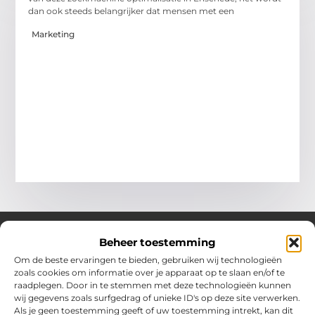
dan ook steeds belangrijker dat mensen met een
Marketing
Beheer toestemming
Om de beste ervaringen te bieden, gebruiken wij technologieën
Over Chobmak
zoals cookies om informatie over je apparaat op te slaan en/of te
Jouw gids voor inspiratie en tips uit het dagelijks leven.
raadplegen. Door in te stemmen met deze technologieën kunnen
Ontdek een brede verzameling blogs en artikelen die je helpen
wij gegevens zoals surfgedrag of unieke ID's op deze site verwerken.
om het meeste uit elke dag te halen, met praktische adviezen
Als je geen toestemming geeft of uw toestemming intrekt, kan dit
en verrassende inzichten.