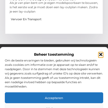
Als je van plan bent om je eigen modelspoorbaan te bouwen,
is het eerste wat je moet doen een lay-outplan maken. Zodra
je een lay-outplan
Vervoer En Transport
Beheer toestemming
Om de beste ervaringen te bieden, gebruiken wij technologieën
Over Chobmak
zoals cookies om informatie over je apparaat op te slaan en/of te
Jouw gids voor inspiratie en tips uit het dagelijks leven.
raadplegen. Door in te stemmen met deze technologieën kunnen
Ontdek een brede verzameling blogs en artikelen die je helpen
wij gegevens zoals surfgedrag of unieke ID's op deze site verwerken.
om het meeste uit elke dag te halen, met praktische adviezen
Als je geen toestemming geeft of uw toestemming intrekt, kan dit
en verrassende inzichten.
een nadelige invloed hebben op bepaalde functies en
mogelijkheden.
Bericht categorie
Accepteren