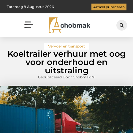
Zaterdag 8 Augustus 2026
Artikel publiceren
Vervoer en transport
Koeltrailer verhuur met oog
voor onderhoud en
uitstraling
Gepubliceerd Door Chobmak.nl