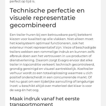
perfect op tijd is.
Technische perfectie en
visuele representatie
gecombineerd
Een trailer huren bij een betrouwbare partij betekent
kiezen voor kwaliteit op alle vlakken. Niet alleen moet
het koelsysteem optimaal functioneren, ook het
exterieur moet representatief zijn. Vieze of beschadigde
trailers wekken een rommelige indruk en kunnen zelfs
afbreuk doen aan het vertrouwen in uw producten of
dienstverlening. Daarom zorgt Evagro ervoor dat elke
trailer in topconditie verkeert: technisch gecontroleerd,
grondig gereinigd en visueel aantrekkelijk. Koeltrailer
verhuur wordt zo een totaaloplossing waarmee u zich
positief onderscheidt in een concurrerende markt. Of
het nu gaat om een tijdelijke aanvulling of langdurige
inzet: u beschikt altijd over materieel dat klaar is voor
de weg én het oog.
Maak indruk vanaf het eerste
transportmoment