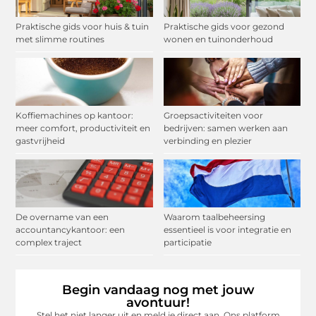
Praktische gids voor huis & tuin
Praktische gids voor gezond
met slimme routines
wonen en tuinonderhoud
Koffiemachines op kantoor:
Groepsactiviteiten voor
meer comfort, productiviteit en
bedrijven: samen werken aan
gastvrijheid
verbinding en plezier
De overname van een
Waarom taalbeheersing
accountancykantoor: een
essentieel is voor integratie en
complex traject
participatie
Begin vandaag nog met jouw
avontuur!
Stel het niet langer uit en meld je direct aan. Ons platform