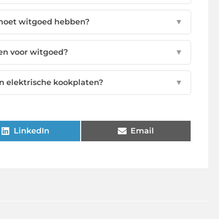
moet witgoed hebben?
▼
sen voor witgoed?
▼
n elektrische kookplaten?
▼
LinkedIn
Email