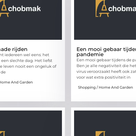
ade rijden
Een mooi gebaar tijde
pandemie
t iedereen wel eens: het
Een mooi gebaar tijdens de 
een slechte dag. Het liefst
Ben je alle negativiteit die h
le leven nooit een ongeluk of
virus veroorzaakt heeft ook za
 de
voor wat extra positiviteit in
 Home And Garden
Shopping / Home And Garden