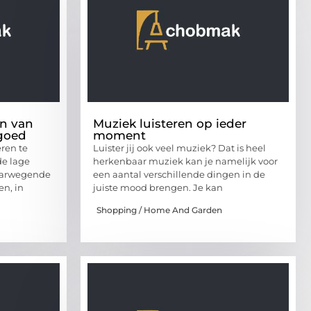
en van
Muziek luisteren op ieder
tgoed
moment
eren te
Luister jij ook veel muziek? Dat is heel
de lage
herkenbaar muziek kan je namelijk voor
aarwegende
een aantal verschillende dingen in de
en, in
juiste mood brengen. Je kan
Shopping / Home And Garden