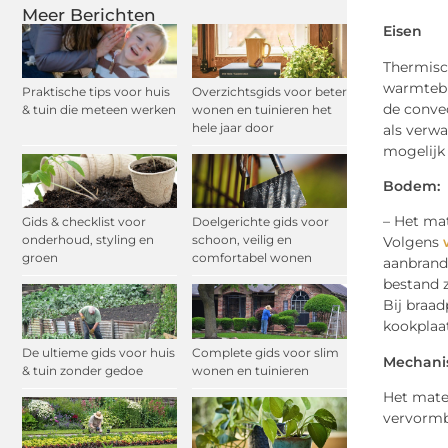
Meer Berichten
Eisen
Thermisch
warmtebr
Praktische tips voor huis
Overzichtsgids voor beter
de conve
& tuin die meteen werken
wonen en tuinieren het
hele jaar door
als verw
mogelijk
Bodem:
– Het ma
Gids & checklist voor
Doelgerichte gids voor
onderhoud, styling en
schoon, veilig en
Volgens
groen
comfortabel wonen
aanbrand
bestand z
Bij braad
kookplaat
De ultieme gids voor huis
Complete gids voor slim
Mechani
& tuin zonder gedoe
wonen en tuinieren
Het mate
vervormba