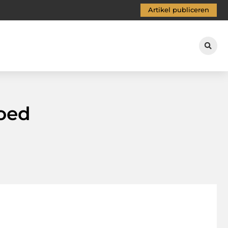
Artikel publiceren
oed