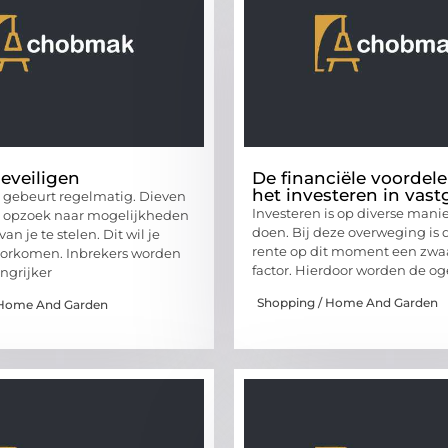
beveiligen
De financiële voordel
het investeren in vas
t gebeurt regelmatig. Dieven
Investeren is op diverse mani
u opzoek naar mogelijkheden
doen. Bij deze overweging is 
an je te stelen. Dit wil je
rente op dit moment een zw
oorkomen. Inbrekers worden
factor. Hierdoor worden de og
ngrijker
Shopping / Home And Garden
 Home And Garden