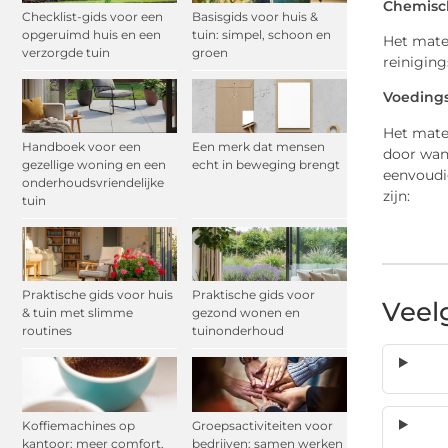
Chemisc
Checklist-gids voor een
Basisgids voor huis &
opgeruimd huis en een
tuin: simpel, schoon en
Het mate
verzorgde tuin
groen
reinigin
Voedings
Het mate
Handboek voor een
Een merk dat mensen
door wan
gezellige woning en een
echt in beweging brengt
eenvoudi
onderhoudsvriendelijke
zijn:
tuin
Praktische gids voor huis
Praktische gids voor
Veel
& tuin met slimme
gezond wonen en
routines
tuinonderhoud
Koffiemachines op
Groepsactiviteiten voor
kantoor: meer comfort,
bedrijven: samen werken