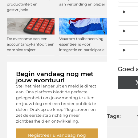
productiviteit en
aan verbinding en plezier
gastvrijheid
De overname van een
Waarom taalbeheersing
accountancykantoor: een
essentieel is voor
complex traject
integratie en participatie
Goed a
Begin vandaag nog met
jouw avontuur!
Stel het niet langer uit en meld je direct
aan. Ons platform biedt de perfecte
gelegenheid om jouw mening te uiten
en jouw blog met een breder publiek te
delen. Druk op de knop ‘Registreren’ en
zet de eerste stap richting meer
Tags:
zichtbaarheid en ontwikkeling.
Registreer u vandaag nog