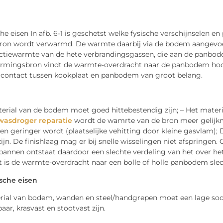
e eisen In afb. 6-1 is geschetst welke fysische verschijnselen 
on wordt verwarmd. De warmte daarbij via de bodem aangevoerd.
ctiewarmte van de hete verbrandingsgassen, die aan de panbode
armingsbron vindt de warmte-overdracht naar de panbodem hoofdz
 contact tussen kookplaat en panbodem van groot belang.
terial van de bodem moet goed hittebestendig zijn; – Het mater
wasdroger reparatie
wordt de wamrte van de bron meer gelijk
en geringer wordt (plaatselijke vehitting door kleine gasvlam)
ijn. De finishlaag mag er bij snelle wisselingen niet afspringe
pannen ontstaat daardoor een slechte verdeling van het over he
 is de warmte-overdracht naar een bolle of holle panbodem slec
sche eisen
rial van bodem, wanden en steel/handgrepen moet een lage soort
ar, krasvast en stootvast zijn.