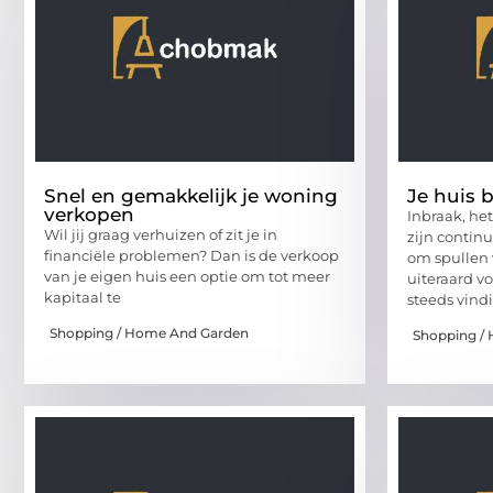
Snel en gemakkelijk je woning
Je huis 
verkopen
Inbraak, he
Wil jij graag verhuizen of zit je in
zijn contin
financiële problemen? Dan is de verkoop
om spullen v
van je eigen huis een optie om tot meer
uiteraard v
kapitaal te
steeds vindi
Shopping / Home And Garden
Shopping /