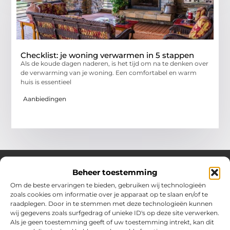
Checklist: je woning verwarmen in 5 stappen
Als de koude dagen naderen, is het tijd om na te denken over
de verwarming van je woning. Een comfortabel en warm
huis is essentieel
Aanbiedingen
Beheer toestemming
Om de beste ervaringen te bieden, gebruiken wij technologieën
Over Chobmak
zoals cookies om informatie over je apparaat op te slaan en/of te
Jouw gids voor inspiratie en tips uit het dagelijks leven.
raadplegen. Door in te stemmen met deze technologieën kunnen
Ontdek een brede verzameling blogs en artikelen die je helpen
wij gegevens zoals surfgedrag of unieke ID's op deze site verwerken.
om het meeste uit elke dag te halen, met praktische adviezen
Als je geen toestemming geeft of uw toestemming intrekt, kan dit
en verrassende inzichten.